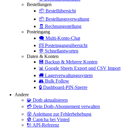
Bestellungen
📦
Bestellübersicht
📦
Bestellungsverwaltung
🧾
Rechnungsstellung
Posteingang
🗨️
Multi-Konto-Chat
📨
Posteingangsübersicht
💬
Schnellantworten
Daten & Konten
💾
Backup & Mehrere Konten
📊
Google Sheets Export und CSV Import
🚚
Lagerverwaltungssystem
👥
Bulk Follow
🔒
Dashboard-PIN-Sperre
Andere
🧩
Dotb aktualisieren
💳
Dein Dotb-Abonnement verwalten
😵
Anleitung zur Fehlerbehebung
🚫
Captcha bei Vinted
🔌
API-Referenz