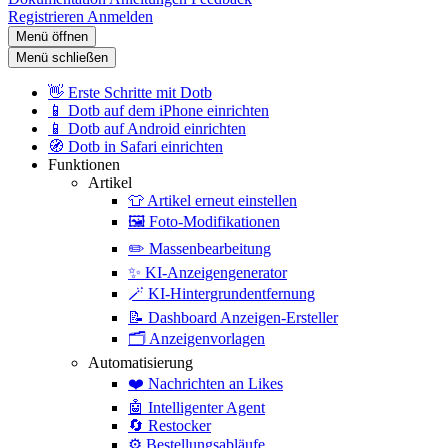
Registrieren
Anmelden
Menü öffnen
Menü schließen
👋
Erste Schritte mit Dotb
📱
Dotb auf dem iPhone einrichten
📱
Dotb auf Android einrichten
🧭
Dotb in Safari einrichten
Funktionen
Artikel
👕
Artikel erneut einstellen
🖼️
Foto-Modifikationen
✏️
Massenbearbeitung
✨
KI-Anzeigengenerator
🪄
KI-Hintergrundentfernung
📝
Dashboard Anzeigen-Ersteller
🗂️
Anzeigenvorlagen
Automatisierung
❤️
Nachrichten an Likes
🤖
Intelligenter Agent
🔄
Restocker
⚙️
Bestellungsabläufe