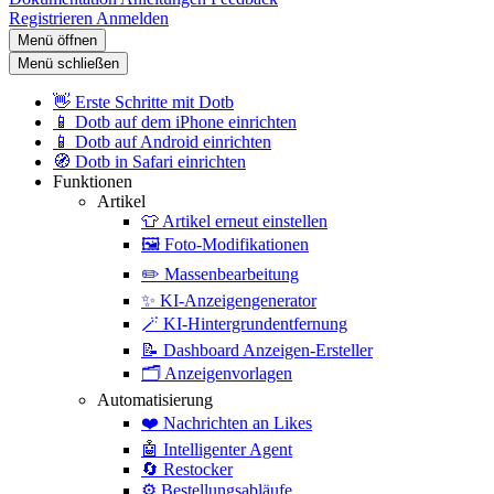
Registrieren
Anmelden
Menü öffnen
Menü schließen
👋
Erste Schritte mit Dotb
📱
Dotb auf dem iPhone einrichten
📱
Dotb auf Android einrichten
🧭
Dotb in Safari einrichten
Funktionen
Artikel
👕
Artikel erneut einstellen
🖼️
Foto-Modifikationen
✏️
Massenbearbeitung
✨
KI-Anzeigengenerator
🪄
KI-Hintergrundentfernung
📝
Dashboard Anzeigen-Ersteller
🗂️
Anzeigenvorlagen
Automatisierung
❤️
Nachrichten an Likes
🤖
Intelligenter Agent
🔄
Restocker
⚙️
Bestellungsabläufe