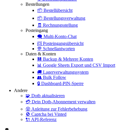
Bestellungen
📦
Bestellübersicht
📦
Bestellungsverwaltung
🧾
Rechnungsstellung
Posteingang
🗨️
Multi-Konto-Chat
📨
Posteingangsübersicht
💬
Schnellantworten
Daten & Konten
💾
Backup & Mehrere Konten
📊
Google Sheets Export und CSV Import
🚚
Lagerverwaltungssystem
👥
Bulk Follow
🔒
Dashboard-PIN-Sperre
Andere
🧩
Dotb aktualisieren
💳
Dein Dotb-Abonnement verwalten
😵
Anleitung zur Fehlerbehebung
🚫
Captcha bei Vinted
🔌
API-Referenz