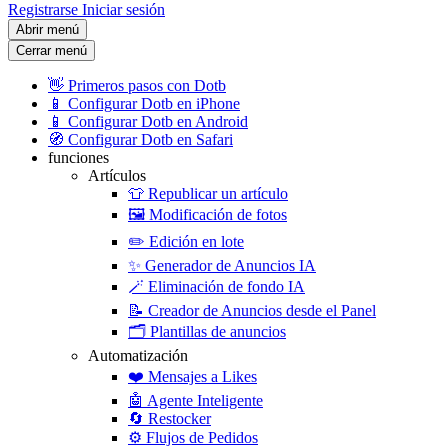
Registrarse
Iniciar sesión
Abrir menú
Cerrar menú
👋
Primeros pasos con Dotb
📱
Configurar Dotb en iPhone
📱
Configurar Dotb en Android
🧭
Configurar Dotb en Safari
funciones
Artículos
👕
Republicar un artículo
🖼️
Modificación de fotos
✏️
Edición en lote
✨
Generador de Anuncios IA
🪄
Eliminación de fondo IA
📝
Creador de Anuncios desde el Panel
🗂️
Plantillas de anuncios
Automatización
❤️
Mensajes a Likes
🤖
Agente Inteligente
🔄
Restocker
⚙️
Flujos de Pedidos