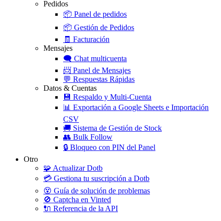
Pedidos
📦
Panel de pedidos
📦
Gestión de Pedidos
🧾
Facturación
Mensajes
🗨️
Chat multicuenta
📨
Panel de Mensajes
💬
Respuestas Rápidas
Datos & Cuentas
💾
Respaldo y Multi-Cuenta
📊
Exportación a Google Sheets e Importación
CSV
🚚
Sistema de Gestión de Stock
👥
Bulk Follow
🔒
Bloqueo con PIN del Panel
Otro
🧩
Actualizar Dotb
💳
Gestiona tu suscripción a Dotb
😵
Guía de solución de problemas
🚫
Captcha en Vinted
🔌
Referencia de la API