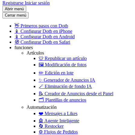
Registrarse
Iniciar sesión
Abrir menú
Cerrar menú
👋
Primeros pasos con Dotb
📱
Configurar Dotb en iPhone
📱
Configurar Dotb en Android
🧭
Configurar Dotb en Safari
funciones
Artículos
👕
Republicar un artículo
🖼️
Modificación de fotos
✏️
Edición en lote
✨
Generador de Anuncios IA
🪄
Eliminación de fondo IA
📝
Creador de Anuncios desde el Panel
🗂️
Plantillas de anuncios
Automatización
❤️
Mensajes a Likes
🤖
Agente Inteligente
🔄
Restocker
⚙️
Flujos de Pedidos