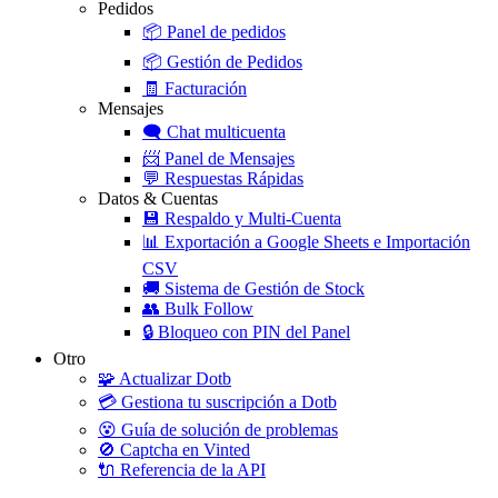
Pedidos
📦
Panel de pedidos
📦
Gestión de Pedidos
🧾
Facturación
Mensajes
🗨️
Chat multicuenta
📨
Panel de Mensajes
💬
Respuestas Rápidas
Datos & Cuentas
💾
Respaldo y Multi-Cuenta
📊
Exportación a Google Sheets e Importación
CSV
🚚
Sistema de Gestión de Stock
👥
Bulk Follow
🔒
Bloqueo con PIN del Panel
Otro
🧩
Actualizar Dotb
💳
Gestiona tu suscripción a Dotb
😵
Guía de solución de problemas
🚫
Captcha en Vinted
🔌
Referencia de la API