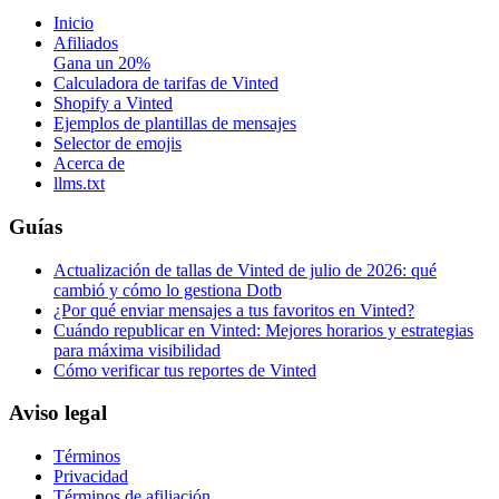
Inicio
Afiliados
Gana un 20%
Calculadora de tarifas de Vinted
Shopify a Vinted
Ejemplos de plantillas de mensajes
Selector de emojis
Acerca de
llms.txt
Guías
Actualización de tallas de Vinted de julio de 2026: qué
cambió y cómo lo gestiona Dotb
¿Por qué enviar mensajes a tus favoritos en Vinted?
Cuándo republicar en Vinted: Mejores horarios y estrategias
para máxima visibilidad
Cómo verificar tus reportes de Vinted
Aviso legal
Términos
Privacidad
Términos de afiliación