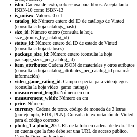
isbn
: Cadena de texto, solo se usa para libros. Acepta tanto
ISBN-10 como ISBN-13
is_unisex
: Valores: 0 o 1
catalog_id
: Número entero del ID de catálogo de Vinted
(consulta la hoja catalogs_hash)
size_id
: Número entero (consulta la hoja
size_groups_by_catalog_id)
status_id
: Número entero del ID de estado de Vinted
(consulta la hoja statuses)
package_size_id
: Número entero (consulta la hoja
package_sizes_per_catalog_id)
item_attributes
: Cadena JSON de materiales y otros atributos
(consulta la hoja catalog_attributes_per_catalog_id para más
información)
video_game_rating_id
: Campo especial para videojuegos
(consulta la hoja video_game_ratings)
measurement_length
: Número en cm
measurement_width
: Número en cm
price
: Número
currency
: Cadena de texto, código de moneda de 3 letras
(por ejemplo, EUR, PLN). Consulta tu exportación de Vinted
para el código correcto
photo_1 a photo_20
: URL de la foto en cadena de texto. Ten
en cuenta que la foto debe ser una URL de acceso público.
Google Drive no funciona.