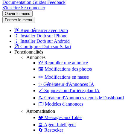
Documentation
Guides
Feedback
S'inscrire
Se connecter
Ouvrir le menu
Fermer le menu
👋
Bien démarrer avec Dotb
📱
Installer Dotb sur iPhone
📱
Installer Dotb sur Android
🧭
Configurer Dotb sur Safari
Fonctionnalités
Annonces
👕
Republier une annonce
🖼️
Modifications des photos
✏️
Modifications en masse
✨
Générateur d'Annonces IA
🪄
Suppression d'arrière-plan IA
📝
Créateur d'Annonces depuis le Dashboard
🗂️
Modèles d'annonces
Automatisation
❤️
Messages aux Likes
🤖
Agent Intelligent
🔄
Restocker