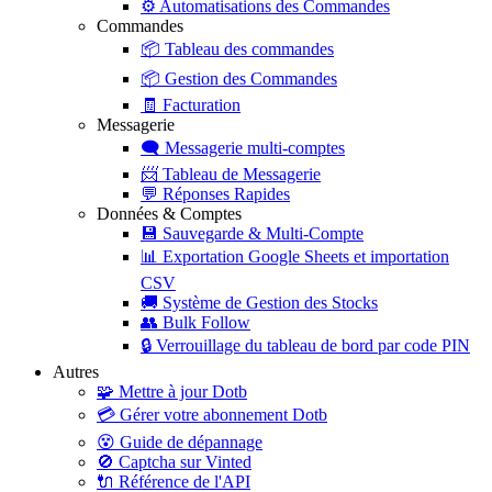
⚙️
Automatisations des Commandes
Commandes
📦
Tableau des commandes
📦
Gestion des Commandes
🧾
Facturation
Messagerie
🗨️
Messagerie multi-comptes
📨
Tableau de Messagerie
💬
Réponses Rapides
Données & Comptes
💾
Sauvegarde & Multi-Compte
📊
Exportation Google Sheets et importation
CSV
🚚
Système de Gestion des Stocks
👥
Bulk Follow
🔒
Verrouillage du tableau de bord par code PIN
Autres
🧩
Mettre à jour Dotb
💳
Gérer votre abonnement Dotb
😵
Guide de dépannage
🚫
Captcha sur Vinted
🔌
Référence de l'API