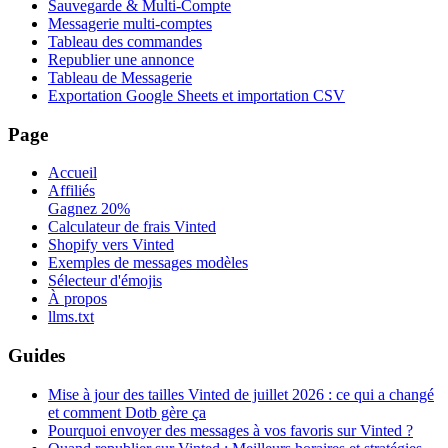
Sauvegarde & Multi-Compte
Messagerie multi-comptes
Tableau des commandes
Republier une annonce
Tableau de Messagerie
Exportation Google Sheets et importation CSV
Page
Accueil
Affiliés
Gagnez 20%
Calculateur de frais Vinted
Shopify vers Vinted
Exemples de messages modèles
Sélecteur d'émojis
À propos
llms.txt
Guides
Mise à jour des tailles Vinted de juillet 2026 : ce qui a changé
et comment Dotb gère ça
Pourquoi envoyer des messages à vos favoris sur Vinted ?