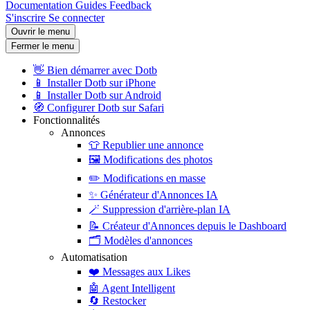
Documentation
Guides
Feedback
S'inscrire
Se connecter
Ouvrir le menu
Fermer le menu
👋
Bien démarrer avec Dotb
📱
Installer Dotb sur iPhone
📱
Installer Dotb sur Android
🧭
Configurer Dotb sur Safari
Fonctionnalités
Annonces
👕
Republier une annonce
🖼️
Modifications des photos
✏️
Modifications en masse
✨
Générateur d'Annonces IA
🪄
Suppression d'arrière-plan IA
📝
Créateur d'Annonces depuis le Dashboard
🗂️
Modèles d'annonces
Automatisation
❤️
Messages aux Likes
🤖
Agent Intelligent
🔄
Restocker