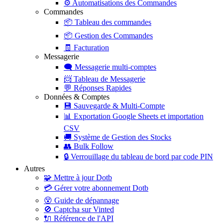
⚙️
Automatisations des Commandes
Commandes
📦
Tableau des commandes
📦
Gestion des Commandes
🧾
Facturation
Messagerie
🗨️
Messagerie multi-comptes
📨
Tableau de Messagerie
💬
Réponses Rapides
Données & Comptes
💾
Sauvegarde & Multi-Compte
📊
Exportation Google Sheets et importation
CSV
🚚
Système de Gestion des Stocks
👥
Bulk Follow
🔒
Verrouillage du tableau de bord par code PIN
Autres
🧩
Mettre à jour Dotb
💳
Gérer votre abonnement Dotb
😵
Guide de dépannage
🚫
Captcha sur Vinted
🔌
Référence de l'API