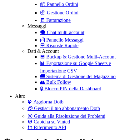
📦
Pannello Ordini
📦
Gestione Ordini
🧾
Fatturazione
Messaggi
🗨️
Chat multi-account
📨
Pannello Messaggi
💬
Risposte Rapide
Dati & Account
💾
Backup & Gestione Multi-Account
📊
Esportazione su Google Sheets e
Importazione CSV
🚚
Sistema di Gestione del Magazzino
👥
Bulk Follow
🔒
Blocco PIN della Dashboard
Altro
🧩
Aggiorna Dotb
💳
Gestisci il tuo abbonamento Dotb
😵
Guida alla Risoluzione dei Problemi
🚫
Captcha su Vinted
🔌
Riferimento API