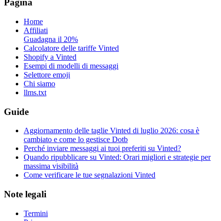
Pagina
Home
Affiliati
Guadagna il 20%
Calcolatore delle tariffe Vinted
Shopify a Vinted
Esempi di modelli di messaggi
Selettore emoji
Chi siamo
llms.txt
Guide
Aggiornamento delle taglie Vinted di luglio 2026: cosa è
cambiato e come lo gestisce Dotb
Perché inviare messaggi ai tuoi preferiti su Vinted?
Quando ripubblicare su Vinted: Orari migliori e strategie per
massima visibilità
Come verificare le tue segnalazioni Vinted
Note legali
Termini