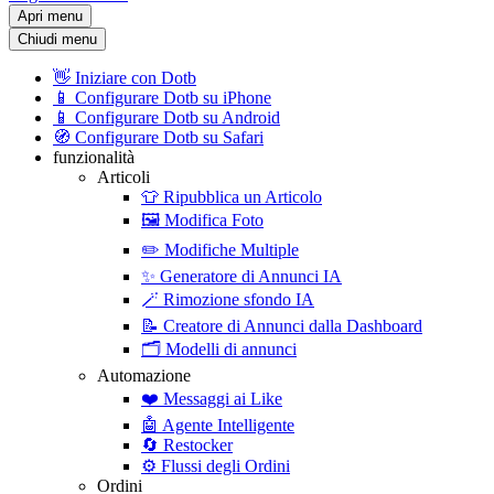
Apri menu
Chiudi menu
👋
Iniziare con Dotb
📱
Configurare Dotb su iPhone
📱
Configurare Dotb su Android
🧭
Configurare Dotb su Safari
funzionalità
Articoli
👕
Ripubblica un Articolo
🖼️
Modifica Foto
✏️
Modifiche Multiple
✨
Generatore di Annunci IA
🪄
Rimozione sfondo IA
📝
Creatore di Annunci dalla Dashboard
🗂️
Modelli di annunci
Automazione
❤️
Messaggi ai Like
🤖
Agente Intelligente
🔄
Restocker
⚙️
Flussi degli Ordini
Ordini