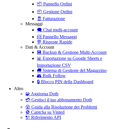
📦
Pannello Ordini
📦
Gestione Ordini
🧾
Fatturazione
Messaggi
🗨️
Chat multi-account
📨
Pannello Messaggi
💬
Risposte Rapide
Dati & Account
💾
Backup & Gestione Multi-Account
📊
Esportazione su Google Sheets e
Importazione CSV
🚚
Sistema di Gestione del Magazzino
👥
Bulk Follow
🔒
Blocco PIN della Dashboard
Altro
🧩
Aggiorna Dotb
💳
Gestisci il tuo abbonamento Dotb
😵
Guida alla Risoluzione dei Problemi
🚫
Captcha su Vinted
🔌
Riferimento API