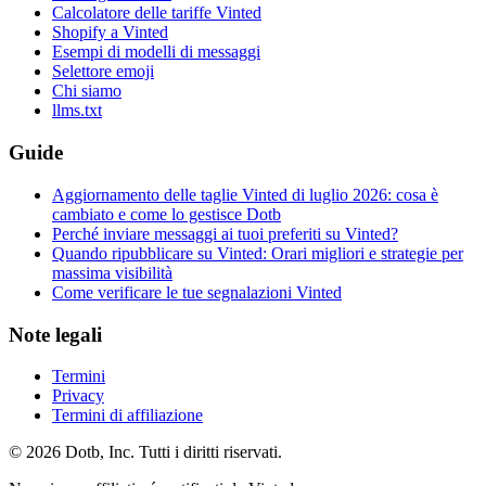
Calcolatore delle tariffe Vinted
Shopify a Vinted
Esempi di modelli di messaggi
Selettore emoji
Chi siamo
llms.txt
Guide
Aggiornamento delle taglie Vinted di luglio 2026: cosa è
cambiato e come lo gestisce Dotb
Perché inviare messaggi ai tuoi preferiti su Vinted?
Quando ripubblicare su Vinted: Orari migliori e strategie per
massima visibilità
Come verificare le tue segnalazioni Vinted
Note legali
Termini
Privacy
Termini di affiliazione
© 2026 Dotb, Inc. Tutti i diritti riservati.