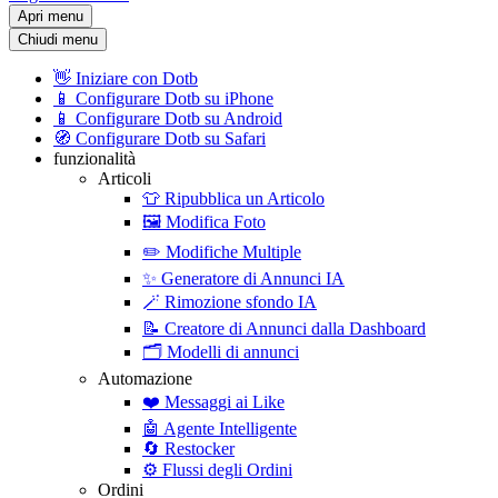
Apri menu
Chiudi menu
👋
Iniziare con Dotb
📱
Configurare Dotb su iPhone
📱
Configurare Dotb su Android
🧭
Configurare Dotb su Safari
funzionalità
Articoli
👕
Ripubblica un Articolo
🖼️
Modifica Foto
✏️
Modifiche Multiple
✨
Generatore di Annunci IA
🪄
Rimozione sfondo IA
📝
Creatore di Annunci dalla Dashboard
🗂️
Modelli di annunci
Automazione
❤️
Messaggi ai Like
🤖
Agente Intelligente
🔄
Restocker
⚙️
Flussi degli Ordini
Ordini