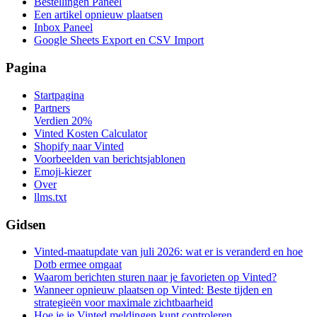
Bestellingen Paneel
Een artikel opnieuw plaatsen
Inbox Paneel
Google Sheets Export en CSV Import
Pagina
Startpagina
Partners
Verdien 20%
Vinted Kosten Calculator
Shopify naar Vinted
Voorbeelden van berichtsjablonen
Emoji-kiezer
Over
llms.txt
Gidsen
Vinted-maatupdate van juli 2026: wat er is veranderd en hoe
Dotb ermee omgaat
Waarom berichten sturen naar je favorieten op Vinted?
Wanneer opnieuw plaatsen op Vinted: Beste tijden en
strategieën voor maximale zichtbaarheid
Hoe je je Vinted meldingen kunt controleren