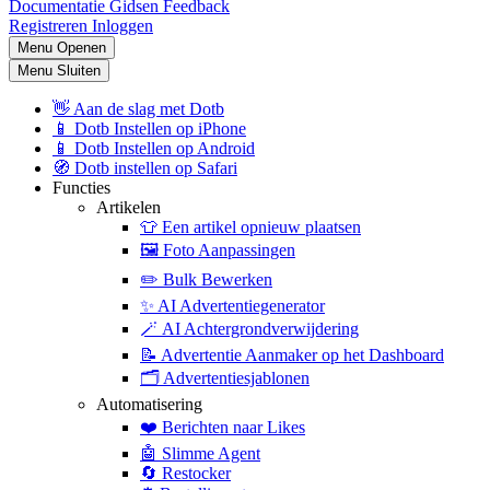
Documentatie
Gidsen
Feedback
Registreren
Inloggen
Menu Openen
Menu Sluiten
👋
Aan de slag met Dotb
📱
Dotb Instellen op iPhone
📱
Dotb Instellen op Android
🧭
Dotb instellen op Safari
Functies
Artikelen
👕
Een artikel opnieuw plaatsen
🖼️
Foto Aanpassingen
✏️
Bulk Bewerken
✨
AI Advertentiegenerator
🪄
AI Achtergrondverwijdering
📝
Advertentie Aanmaker op het Dashboard
🗂️
Advertentiesjablonen
Automatisering
❤️
Berichten naar Likes
🤖
Slimme Agent
🔄
Restocker