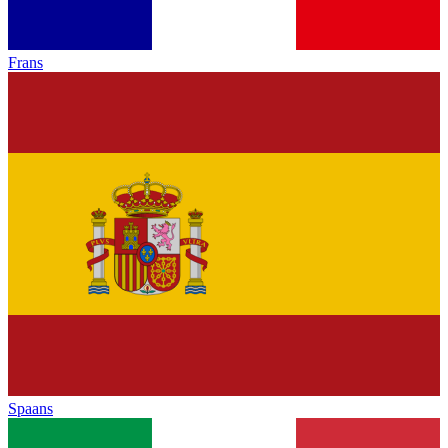
Frans
Spaans