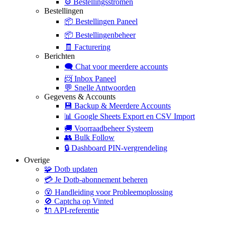
⚙️
Bestellingsstromen
Bestellingen
📦
Bestellingen Paneel
📦
Bestellingenbeheer
🧾
Facturering
Berichten
🗨️
Chat voor meerdere accounts
📨
Inbox Paneel
💬
Snelle Antwoorden
Gegevens & Accounts
💾
Backup & Meerdere Accounts
📊
Google Sheets Export en CSV Import
🚚
Voorraadbeheer Systeem
👥
Bulk Follow
🔒
Dashboard PIN-vergrendeling
Overige
🧩
Dotb updaten
💳
Je Dotb-abonnement beheren
😵
Handleiding voor Probleemoplossing
🚫
Captcha op Vinted
🔌
API-referentie