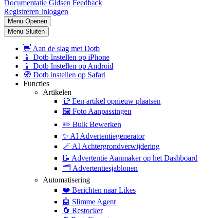
Documentatie
Gidsen
Feedback
Registreren
Inloggen
Menu Openen
Menu Sluiten
👋
Aan de slag met Dotb
📱
Dotb Instellen op iPhone
📱
Dotb Instellen op Android
🧭
Dotb instellen op Safari
Functies
Artikelen
👕
Een artikel opnieuw plaatsen
🖼️
Foto Aanpassingen
✏️
Bulk Bewerken
✨
AI Advertentiegenerator
🪄
AI Achtergrondverwijdering
📝
Advertentie Aanmaker op het Dashboard
🗂️
Advertentiesjablonen
Automatisering
❤️
Berichten naar Likes
🤖
Slimme Agent
🔄
Restocker