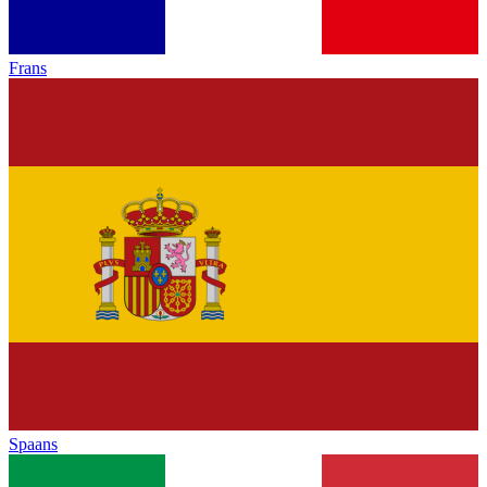
Frans
Spaans