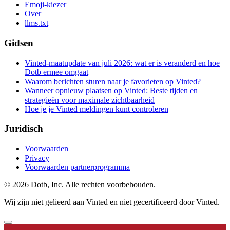
Emoji-kiezer
Over
llms.txt
Gidsen
Vinted-maatupdate van juli 2026: wat er is veranderd en hoe
Dotb ermee omgaat
Waarom berichten sturen naar je favorieten op Vinted?
Wanneer opnieuw plaatsen op Vinted: Beste tijden en
strategieën voor maximale zichtbaarheid
Hoe je je Vinted meldingen kunt controleren
Juridisch
Voorwaarden
Privacy
Voorwaarden partnerprogramma
© 2026 Dotb, Inc. Alle rechten voorbehouden.
Wij zijn niet gelieerd aan Vinted en niet gecertificeerd door Vinted.