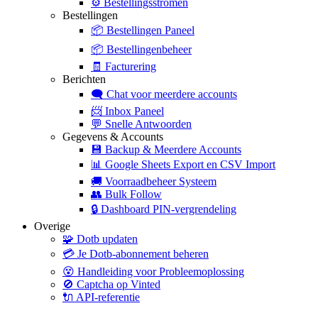
⚙️
Bestellingsstromen
Bestellingen
📦
Bestellingen Paneel
📦
Bestellingenbeheer
🧾
Facturering
Berichten
🗨️
Chat voor meerdere accounts
📨
Inbox Paneel
💬
Snelle Antwoorden
Gegevens & Accounts
💾
Backup & Meerdere Accounts
📊
Google Sheets Export en CSV Import
🚚
Voorraadbeheer Systeem
👥
Bulk Follow
🔒
Dashboard PIN-vergrendeling
Overige
🧩
Dotb updaten
💳
Je Dotb-abonnement beheren
😵
Handleiding voor Probleemoplossing
🚫
Captcha op Vinted
🔌
API-referentie