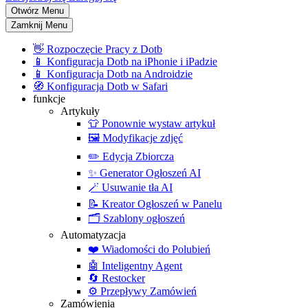
Otwórz Menu
Zamknij Menu
👋
Rozpoczęcie Pracy z Dotb
📱
Konfiguracja Dotb na iPhonie i iPadzie
📱
Konfiguracja Dotb na Androidzie
🧭
Konfiguracja Dotb w Safari
funkcje
Artykuły
👕
Ponownie wystaw artykuł
🖼️
Modyfikacje zdjęć
✏️
Edycja Zbiorcza
✨
Generator Ogłoszeń AI
🪄
Usuwanie tła AI
📝
Kreator Ogłoszeń w Panelu
🗂️
Szablony ogłoszeń
Automatyzacja
❤️
Wiadomości do Polubień
🤖
Inteligentny Agent
🔄
Restocker
⚙️
Przepływy Zamówień
Zamówienia