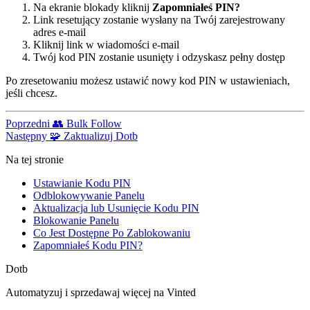
Na ekranie blokady kliknij
Zapomniałeś PIN?
Link resetujący zostanie wysłany na Twój zarejestrowany
adres e-mail
Kliknij link w wiadomości e-mail
Twój kod PIN zostanie usunięty i odzyskasz pełny dostęp
Po zresetowaniu możesz ustawić nowy kod PIN w ustawieniach,
jeśli chcesz.
Poprzedni
👥 Bulk Follow
Następny
🧩 Zaktualizuj Dotb
Na tej stronie
Ustawianie Kodu PIN
Odblokowywanie Panelu
Aktualizacja lub Usunięcie Kodu PIN
Blokowanie Panelu
Co Jest Dostępne Po Zablokowaniu
Zapomniałeś Kodu PIN?
Dotb
Automatyzuj i sprzedawaj więcej na Vinted