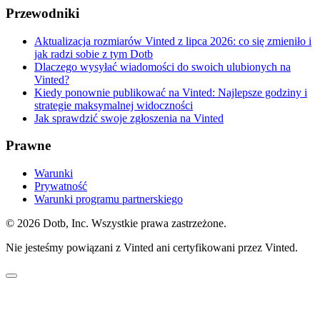
Przewodniki
Aktualizacja rozmiarów Vinted z lipca 2026: co się zmieniło i
jak radzi sobie z tym Dotb
Dlaczego wysyłać wiadomości do swoich ulubionych na
Vinted?
Kiedy ponownie publikować na Vinted: Najlepsze godziny i
strategie maksymalnej widoczności
Jak sprawdzić swoje zgłoszenia na Vinted
Prawne
Warunki
Prywatność
Warunki programu partnerskiego
© 2026 Dotb, Inc. Wszystkie prawa zastrzeżone.
Nie jesteśmy powiązani z Vinted ani certyfikowani przez Vinted.