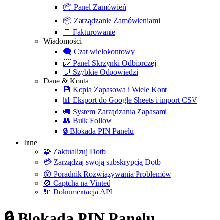
📦
Panel Zamówień
📦
Zarządzanie Zamówieniami
🧾
Fakturowanie
Wiadomości
🗨️
Czat wielokontowy
📨
Panel Skrzynki Odbiorczej
💬
Szybkie Odpowiedzi
Dane & Konta
💾
Kopia Zapasowa i Wiele Kont
📊
Eksport do Google Sheets i import CSV
🚚
System Zarządzania Zapasami
👥
Bulk Follow
🔒
Blokada PIN Panelu
Inne
🧩
Zaktualizuj Dotb
💳
Zarządzaj swoją subskrypcją Dotb
😵
Poradnik Rozwiązywania Problemów
🚫
Captcha na Vinted
🔌
Dokumentacja API
🔒 Blokada PIN Panelu