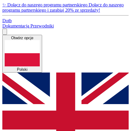
✨
Dołącz do naszego programu partnerskiego
Dołącz do naszego
programu partnerskiego i zarabiaj 20% ze sprzedaży!
Dotb
Dokumentacja
Przewodniki
Otwórz opcje
Polski