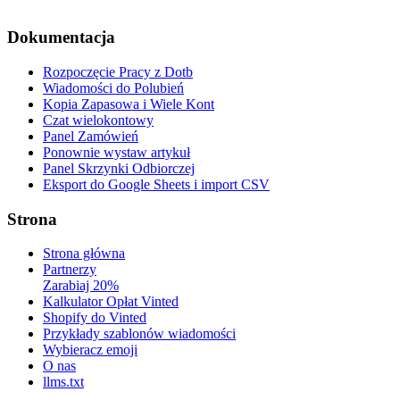
Dokumentacja
Rozpoczęcie Pracy z Dotb
Wiadomości do Polubień
Kopia Zapasowa i Wiele Kont
Czat wielokontowy
Panel Zamówień
Ponownie wystaw artykuł
Panel Skrzynki Odbiorczej
Eksport do Google Sheets i import CSV
Strona
Strona główna
Partnerzy
Zarabiaj 20%
Kalkulator Opłat Vinted
Shopify do Vinted
Przykłady szablonów wiadomości
Wybieracz emoji
O nas
llms.txt