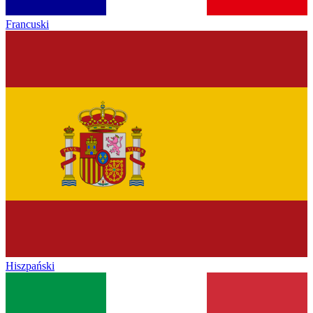
Francuski
Hiszpański