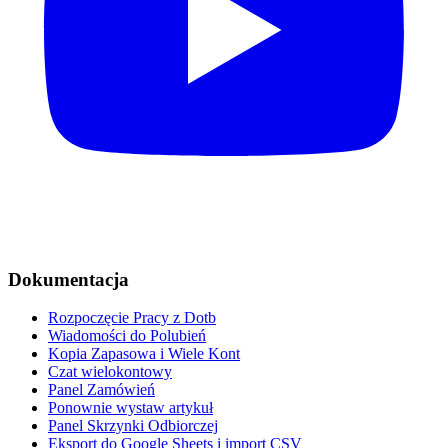
Dokumentacja
Rozpoczęcie Pracy z Dotb
Wiadomości do Polubień
Kopia Zapasowa i Wiele Kont
Czat wielokontowy
Panel Zamówień
Ponownie wystaw artykuł
Panel Skrzynki Odbiorczej
Eksport do Google Sheets i import CSV