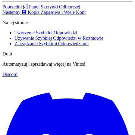
Poprzedni
📨 Panel Skrzynki Odbiorczej
Następny
💾 Kopia Zapasowa i Wiele Kont
Na tej stronie
Tworzenie Szybkiej Odpowiedzi
Używanie Szybkiej Odpowiedzi w Rozmowie
Zarządzanie Szybkimi Odpowiedziami
Dotb
Automatyzuj i sprzedawaj więcej na Vinted
Discord