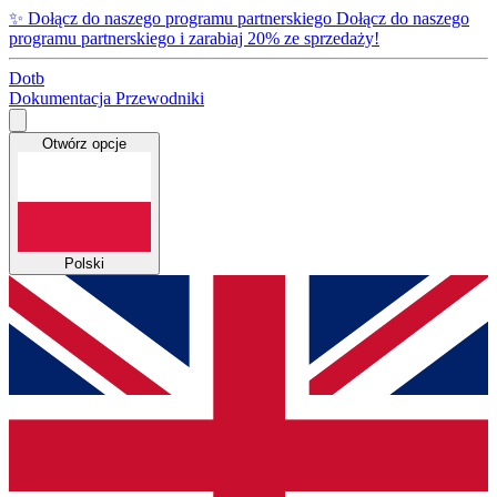
✨
Dołącz do naszego programu partnerskiego
Dołącz do naszego
programu partnerskiego i zarabiaj 20% ze sprzedaży!
Dotb
Dokumentacja
Przewodniki
Otwórz opcje
Polski