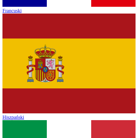
Francuski
Hiszpański