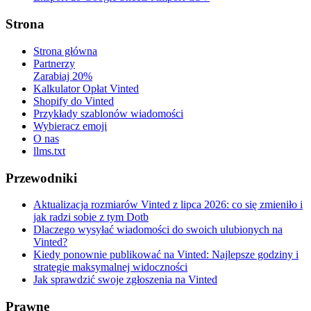
Strona
Strona główna
Partnerzy
Zarabiaj 20%
Kalkulator Opłat Vinted
Shopify do Vinted
Przykłady szablonów wiadomości
Wybieracz emoji
O nas
llms.txt
Przewodniki
Aktualizacja rozmiarów Vinted z lipca 2026: co się zmieniło i
jak radzi sobie z tym Dotb
Dlaczego wysyłać wiadomości do swoich ulubionych na
Vinted?
Kiedy ponownie publikować na Vinted: Najlepsze godziny i
strategie maksymalnej widoczności
Jak sprawdzić swoje zgłoszenia na Vinted
Prawne