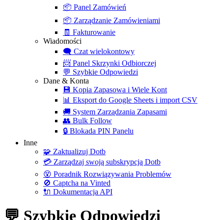
📦
Panel Zamówień
📦
Zarządzanie Zamówieniami
🧾
Fakturowanie
Wiadomości
🗨️
Czat wielokontowy
📨
Panel Skrzynki Odbiorczej
💬
Szybkie Odpowiedzi
Dane & Konta
💾
Kopia Zapasowa i Wiele Kont
📊
Eksport do Google Sheets i import CSV
🚚
System Zarządzania Zapasami
👥
Bulk Follow
🔒
Blokada PIN Panelu
Inne
🧩
Zaktualizuj Dotb
💳
Zarządzaj swoją subskrypcją Dotb
😵
Poradnik Rozwiązywania Problemów
🚫
Captcha na Vinted
🔌
Dokumentacja API
💬 Szybkie Odpowiedzi