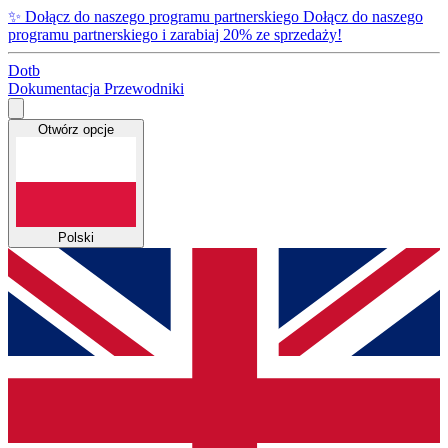
✨
Dołącz do naszego programu partnerskiego
Dołącz do naszego
programu partnerskiego i zarabiaj 20% ze sprzedaży!
Dotb
Dokumentacja
Przewodniki
Otwórz opcje
Polski