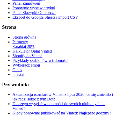
Panel Zamówień
Ponownie wystaw artykuł
Panel Skrzynki Odbiorczej
Eksport do Google Sheets i import CSV
Strona
Strona główna
Partnerzy
Zarabiaj 20%
Kalkulator Opłat Vinted
Shopify do Vinted
Przykłady szablonów wiadomości
Wybieracz emoji
O nas
llms.txt
Przewodniki
Aktualizacja rozmiarów Vinted z lipca 2026: co się zmieniło i
jak radzi sobie z tym Dotb
Dlaczego wysyłać wiadomości do swoich ulubionych na
Vinted?
Kiedy ponownie publikować na Vinted: Najlepsze godziny i