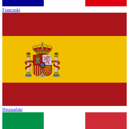
Francuski
Hiszpański