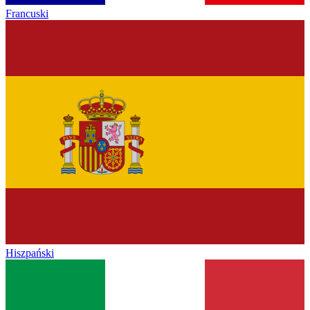
Francuski
Hiszpański