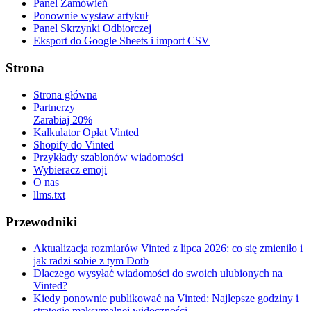
Panel Zamówień
Ponownie wystaw artykuł
Panel Skrzynki Odbiorczej
Eksport do Google Sheets i import CSV
Strona
Strona główna
Partnerzy
Zarabiaj 20%
Kalkulator Opłat Vinted
Shopify do Vinted
Przykłady szablonów wiadomości
Wybieracz emoji
O nas
llms.txt
Przewodniki
Aktualizacja rozmiarów Vinted z lipca 2026: co się zmieniło i
jak radzi sobie z tym Dotb
Dlaczego wysyłać wiadomości do swoich ulubionych na
Vinted?
Kiedy ponownie publikować na Vinted: Najlepsze godziny i
strategie maksymalnej widoczności