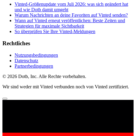
Vinted-Größenupdate vom Juli 2026: was sich geändert hat
und wie Dotb damit umgeht
Warum Nachrichten an deine Favoriten auf Vinted senden?
Wann auf Vinted erneut veröffentlichen: Beste Zeiten und
Strategien für maximale Sichtbarkeit
So überprüfen Sie Ihre Vinted-Meldungen
Rechtliches
Nutzungsbedingungen
Datenschutz
Partnerbedingungen
© 2026 Dotb, Inc. Alle Rechte vorbehalten.
Wir sind weder mit Vinted verbunden noch von Vinted zertifiziert.