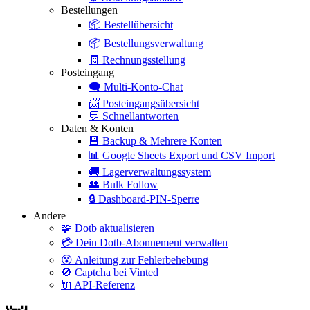
Bestellungen
📦
Bestellübersicht
📦
Bestellungsverwaltung
🧾
Rechnungsstellung
Posteingang
🗨️
Multi-Konto-Chat
📨
Posteingangsübersicht
💬
Schnellantworten
Daten & Konten
💾
Backup & Mehrere Konten
📊
Google Sheets Export und CSV Import
🚚
Lagerverwaltungssystem
👥
Bulk Follow
🔒
Dashboard-PIN-Sperre
Andere
🧩
Dotb aktualisieren
💳
Dein Dotb-Abonnement verwalten
😵
Anleitung zur Fehlerbehebung
🚫
Captcha bei Vinted
🔌
API-Referenz