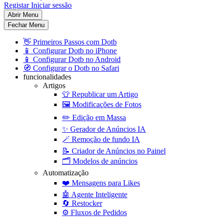
Registar
Iniciar sessão
Abrir Menu
Fechar Menu
👋
Primeiros Passos com Dotb
📱
Configurar Dotb no iPhone
📱
Configurar Dotb no Android
🧭
Configurar o Dotb no Safari
funcionalidades
Artigos
👕
Republicar um Artigo
🖼️
Modificações de Fotos
✏️
Edição em Massa
✨
Gerador de Anúncios IA
🪄
Remoção de fundo IA
📝
Criador de Anúncios no Painel
🗂️
Modelos de anúncios
Automatização
❤️
Mensagens para Likes
🤖
Agente Inteligente
🔄
Restocker
⚙️
Fluxos de Pedidos