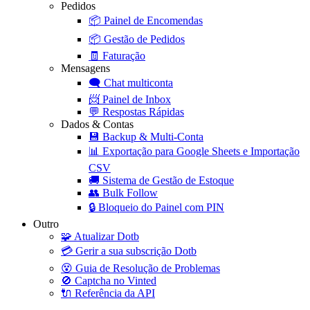
Pedidos
📦
Painel de Encomendas
📦
Gestão de Pedidos
🧾
Faturação
Mensagens
🗨️
Chat multiconta
📨
Painel de Inbox
💬
Respostas Rápidas
Dados & Contas
💾
Backup & Multi-Conta
📊
Exportação para Google Sheets e Importação
CSV
🚚
Sistema de Gestão de Estoque
👥
Bulk Follow
🔒
Bloqueio do Painel com PIN
Outro
🧩
Atualizar Dotb
💳
Gerir a sua subscrição Dotb
😵
Guia de Resolução de Problemas
🚫
Captcha no Vinted
🔌
Referência da API