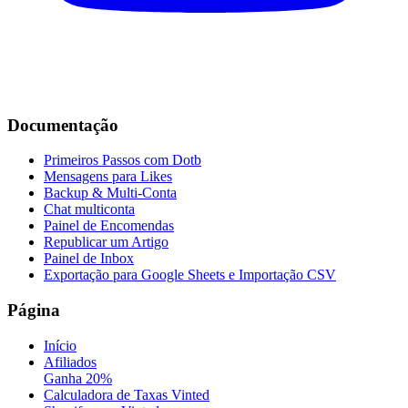
Documentação
Primeiros Passos com Dotb
Mensagens para Likes
Backup & Multi-Conta
Chat multiconta
Painel de Encomendas
Republicar um Artigo
Painel de Inbox
Exportação para Google Sheets e Importação CSV
Página
Início
Afiliados
Ganha 20%
Calculadora de Taxas Vinted