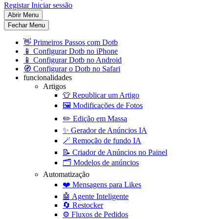
Registar
Iniciar sessão
Abrir Menu
Fechar Menu
👋
Primeiros Passos com Dotb
📱
Configurar Dotb no iPhone
📱
Configurar Dotb no Android
🧭
Configurar o Dotb no Safari
funcionalidades
Artigos
👕
Republicar um Artigo
🖼️
Modificações de Fotos
✏️
Edição em Massa
✨
Gerador de Anúncios IA
🪄
Remoção de fundo IA
📝
Criador de Anúncios no Painel
🗂️
Modelos de anúncios
Automatização
❤️
Mensagens para Likes
🤖
Agente Inteligente
🔄
Restocker
⚙️
Fluxos de Pedidos