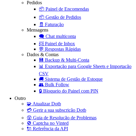
Pedidos
📦
Painel de Encomendas
📦
Gestão de Pedidos
🧾
Faturação
Mensagens
🗨️
Chat multiconta
📨
Painel de Inbox
💬
Respostas Rápidas
Dados & Contas
💾
Backup & Multi-Conta
📊
Exportação para Google Sheets e Importação
CSV
🚚
Sistema de Gestão de Estoque
👥
Bulk Follow
🔒
Bloqueio do Painel com PIN
Outro
🧩
Atualizar Dotb
💳
Gerir a sua subscrição Dotb
😵
Guia de Resolução de Problemas
🚫
Captcha no Vinted
🔌
Referência da API