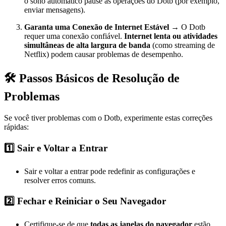
o sono automático pause as operações do Dotb (por exemplo,
enviar mensagens).
Garanta uma Conexão de Internet Estável
→ O Dotb
requer uma conexão confiável.
Internet lenta ou atividades
simultâneas de alta largura de banda
(como streaming de
Netflix) podem causar problemas de desempenho.
🛠️ Passos Básicos de Resolução de
Problemas
Se você tiver problemas com o Dotb, experimente estas correções
rápidas:
1️⃣ Sair e Voltar a Entrar
Sair e voltar a entrar pode redefinir as configurações e
resolver erros comuns.
2️⃣ Fechar e Reiniciar o Seu Navegador
Certifique-se de que
todas as janelas do navegador
estão