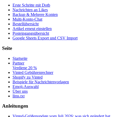
Erste Schritte mit Dotb
Nachrichten an Likes
Backup & Mehrere Konten
Multi-Konto-Chat
Bestellübersicht
Artikel erneut einstellen
Posteingangsübersicht
Google Sheets Export und CSV Import
Seite
Startseite
Partner
Verdiene 20 %
Vinted Gebührenrechner
Shopify zu Vinted
Beispiele für Nachrichtenvorlagen
Emoji-Auswahl
Über uns
llms.txt
Anleitungen
Vinted-Größenupdate vom Juli 2026: was sich geändert hat