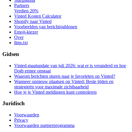
Startpagina
Partners
Verdien 20%
Vinted Kosten Calculator
Shopify naar Vinted
Voorbeelden van berichtsjablonen
Emoji-kiezer
Over
llms.txt
Gidsen
Vinted-maatupdate van juli 2026: wat er is veranderd en hoe
Dotb ermee omgaat
Waarom berichten sturen naar je favorieten op Vinted?
Wanneer opnieuw plaatsen op Vinted: Beste tijden en
strategieën voor maximale zichtbaarheid
Hoe je je Vinted meldingen kunt controleren
Juridisch
Voorwaarden
Privacy
Voorwaarden partnerprogramma