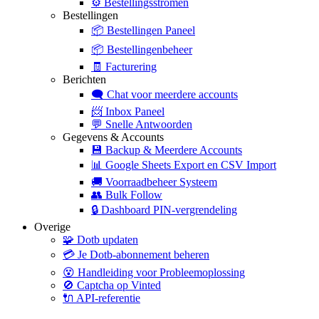
⚙️
Bestellingsstromen
Bestellingen
📦
Bestellingen Paneel
📦
Bestellingenbeheer
🧾
Facturering
Berichten
🗨️
Chat voor meerdere accounts
📨
Inbox Paneel
💬
Snelle Antwoorden
Gegevens & Accounts
💾
Backup & Meerdere Accounts
📊
Google Sheets Export en CSV Import
🚚
Voorraadbeheer Systeem
👥
Bulk Follow
🔒
Dashboard PIN-vergrendeling
Overige
🧩
Dotb updaten
💳
Je Dotb-abonnement beheren
😵
Handleiding voor Probleemoplossing
🚫
Captcha op Vinted
🔌
API-referentie