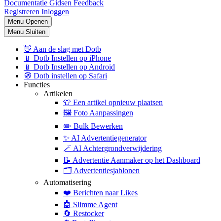
Documentatie
Gidsen
Feedback
Registreren
Inloggen
Menu Openen
Menu Sluiten
👋
Aan de slag met Dotb
📱
Dotb Instellen op iPhone
📱
Dotb Instellen op Android
🧭
Dotb instellen op Safari
Functies
Artikelen
👕
Een artikel opnieuw plaatsen
🖼️
Foto Aanpassingen
✏️
Bulk Bewerken
✨
AI Advertentiegenerator
🪄
AI Achtergrondverwijdering
📝
Advertentie Aanmaker op het Dashboard
🗂️
Advertentiesjablonen
Automatisering
❤️
Berichten naar Likes
🤖
Slimme Agent
🔄
Restocker