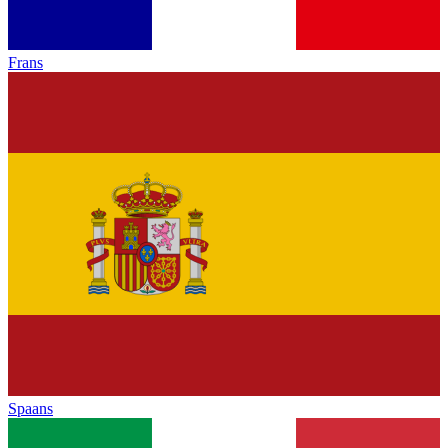
Frans
Spaans