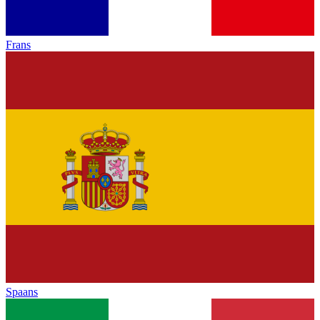
Frans
Spaans