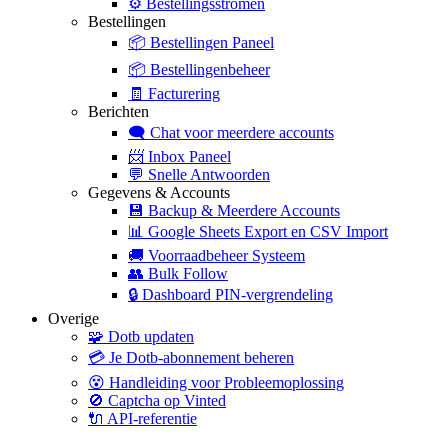
⚙️
Bestellingsstromen
Bestellingen
📦
Bestellingen Paneel
📦
Bestellingenbeheer
🧾
Facturering
Berichten
🗨️
Chat voor meerdere accounts
📨
Inbox Paneel
💬
Snelle Antwoorden
Gegevens & Accounts
💾
Backup & Meerdere Accounts
📊
Google Sheets Export en CSV Import
🚚
Voorraadbeheer Systeem
👥
Bulk Follow
🔒
Dashboard PIN-vergrendeling
Overige
🧩
Dotb updaten
💳
Je Dotb-abonnement beheren
😵
Handleiding voor Probleemoplossing
🚫
Captcha op Vinted
🔌
API-referentie