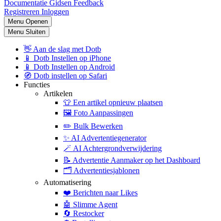
Documentatie
Gidsen
Feedback
Registreren
Inloggen
Menu Openen
Menu Sluiten
👋
Aan de slag met Dotb
📱
Dotb Instellen op iPhone
📱
Dotb Instellen op Android
🧭
Dotb instellen op Safari
Functies
Artikelen
👕
Een artikel opnieuw plaatsen
🖼️
Foto Aanpassingen
✏️
Bulk Bewerken
✨
AI Advertentiegenerator
🪄
AI Achtergrondverwijdering
📝
Advertentie Aanmaker op het Dashboard
🗂️
Advertentiesjablonen
Automatisering
❤️
Berichten naar Likes
🤖
Slimme Agent
🔄
Restocker