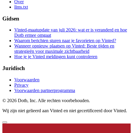
Over
llms.txt
Gidsen
Vinted-maatupdate van juli 2026: wat er is veranderd en hoe
Dotb ermee omgaat
Waarom berichten sturen naar je favorieten op Vinted?
Wanneer opnieuw plaatsen op Vinted: Beste tijden en
strategieën voor maximale zichtbaarheid
Hoe je je Vinted meldingen kunt controleren
Juridisch
Voorwaarden
Privacy
Voorwaarden partnerprogramma
© 2026 Dotb, Inc. Alle rechten voorbehouden.
Wij zijn niet gelieerd aan Vinted en niet gecertificeerd door Vinted.