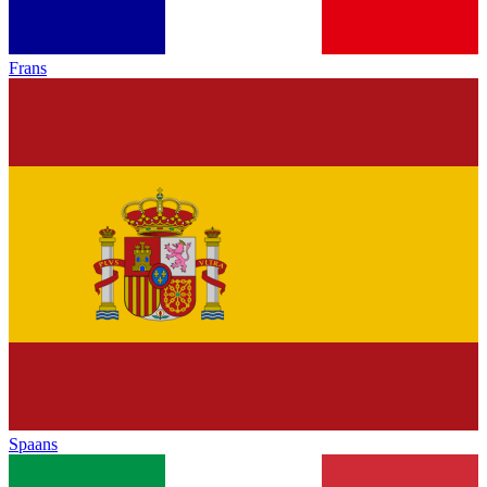
Frans
Spaans