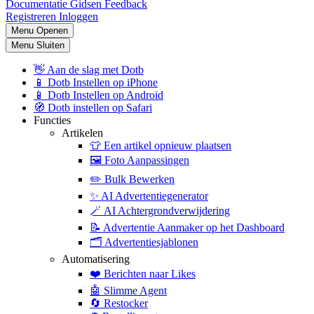
Documentatie
Gidsen
Feedback
Registreren
Inloggen
Menu Openen
Menu Sluiten
👋
Aan de slag met Dotb
📱
Dotb Instellen op iPhone
📱
Dotb Instellen op Android
🧭
Dotb instellen op Safari
Functies
Artikelen
👕
Een artikel opnieuw plaatsen
🖼️
Foto Aanpassingen
✏️
Bulk Bewerken
✨
AI Advertentiegenerator
🪄
AI Achtergrondverwijdering
📝
Advertentie Aanmaker op het Dashboard
🗂️
Advertentiesjablonen
Automatisering
❤️
Berichten naar Likes
🤖
Slimme Agent
🔄
Restocker