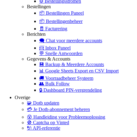
⚙️
Bestellingsstromen
Bestellingen
📦
Bestellingen Paneel
📦
Bestellingenbeheer
🧾
Facturering
Berichten
🗨️
Chat voor meerdere accounts
📨
Inbox Paneel
💬
Snelle Antwoorden
Gegevens & Accounts
💾
Backup & Meerdere Accounts
📊
Google Sheets Export en CSV Import
🚚
Voorraadbeheer Systeem
👥
Bulk Follow
🔒
Dashboard PIN-vergrendeling
Overige
🧩
Dotb updaten
💳
Je Dotb-abonnement beheren
😵
Handleiding voor Probleemoplossing
🚫
Captcha op Vinted
🔌
API-referentie