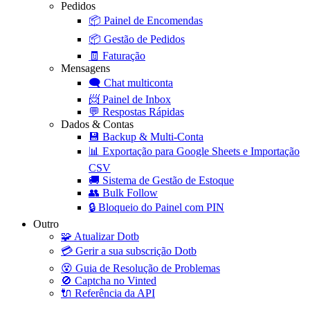
Pedidos
📦
Painel de Encomendas
📦
Gestão de Pedidos
🧾
Faturação
Mensagens
🗨️
Chat multiconta
📨
Painel de Inbox
💬
Respostas Rápidas
Dados & Contas
💾
Backup & Multi-Conta
📊
Exportação para Google Sheets e Importação
CSV
🚚
Sistema de Gestão de Estoque
👥
Bulk Follow
🔒
Bloqueio do Painel com PIN
Outro
🧩
Atualizar Dotb
💳
Gerir a sua subscrição Dotb
😵
Guia de Resolução de Problemas
🚫
Captcha no Vinted
🔌
Referência da API