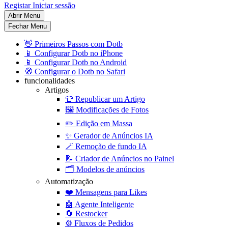
Registar
Iniciar sessão
Abrir Menu
Fechar Menu
👋
Primeiros Passos com Dotb
📱
Configurar Dotb no iPhone
📱
Configurar Dotb no Android
🧭
Configurar o Dotb no Safari
funcionalidades
Artigos
👕
Republicar um Artigo
🖼️
Modificações de Fotos
✏️
Edição em Massa
✨
Gerador de Anúncios IA
🪄
Remoção de fundo IA
📝
Criador de Anúncios no Painel
🗂️
Modelos de anúncios
Automatização
❤️
Mensagens para Likes
🤖
Agente Inteligente
🔄
Restocker
⚙️
Fluxos de Pedidos