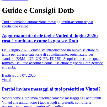
Guide e Consigli Dotb
Tutti
automation
automazione
messaggi
multi-account
repost
spedizione
vinted
Aggiornamento delle taglie Vinted di luglio 2026:
cosa è cambiato e come lo gestisce Dotb
Dal 7 luglio 2026, Vinted sta introducendo un nuovo selettore di
taglia per diverse categorie di abbigliamento, organizzato per
standard (S/M/L, UE, UK, FR, IT, US). Scopri come capire quale
formato usa il tuo account e come il selettore taglie di Dotb gestisce
entrambi.
Baptiste
July 07, 2026
vinted
Perché inviare messaggi ai tuoi preferiti su Vinted?
Scopri come Dotb invia automaticamente messaggi agli acquirenti
Vinted che aggiungono i tuoi articoli ai preferiti, con offerte
personalizzate per convertire più vendite.