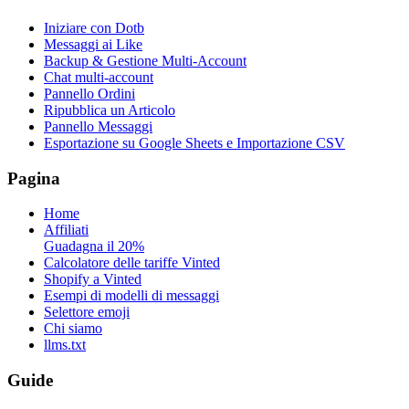
Iniziare con Dotb
Messaggi ai Like
Backup & Gestione Multi-Account
Chat multi-account
Pannello Ordini
Ripubblica un Articolo
Pannello Messaggi
Esportazione su Google Sheets e Importazione CSV
Pagina
Home
Affiliati
Guadagna il 20%
Calcolatore delle tariffe Vinted
Shopify a Vinted
Esempi di modelli di messaggi
Selettore emoji
Chi siamo
llms.txt
Guide