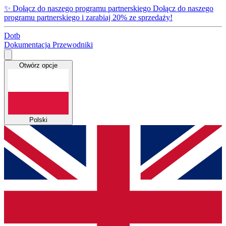
✨
Dołącz do naszego programu partnerskiego
Dołącz do naszego
programu partnerskiego i zarabiaj 20% ze sprzedaży!
Dotb
Dokumentacja
Przewodniki
Otwórz opcje
Polski