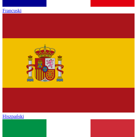
Francuski
Hiszpański