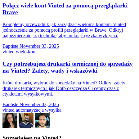
Połącz wiele kont Vinted za pomocą przeglądarki
Brave
Kompletny przewodnik jak zarządzać wieloma kontami Vinted
jednocześnie za pomocą profili przeglądarki w Brave. Odkryj
najbezpieczniejszą technikę, aby uniknąć ryzyka wykrycia.
Baptiste
November 03, 2025
vinted
wiele-kont
Czy potrzebujesz drukarki termicznej do sprzedaży
na Vinted? Zalety, wady i wskazówki
Którą drukarkę wybrać do sprzedaży na Vinted? Odkryj zalety
drukarek termicznych i jak Dotb oszczędza Ci cenny czas z
etykietami wysyłkowymi.
Baptiste
November 03, 2025
vinted
automatyzacja
wysyłka
Sprzedajesz na Vinted?