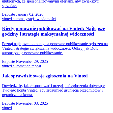
ulubionych, ze spersonalizowanymi ofertami, aby zwiększyć
sprzedaż.
Baptiste
January 02, 2026
vinted
automatyzacja
wiadomości
Kiedy ponownie publikować na Vinted: Najlepsze
godziny i strategie maksymalnej widoczności
Poznaj najlepsze momenty na ponowne publikowanie ogłoszeń na
Vinted i strategie zwiększania widoczności. Odkryj jak Dotb
automatyzuje ponowne publikowanie.
Baptiste
November 29, 2025
vinted
automation
repost
Jak sprawdzić swoje zgłoszenia na Vinted
Dowiedz się, jak eksportować i przeglądać zgłoszenia dotyczące
Twojego konta Vinted, aby zrozumieć usunięcia przedmiotów i
ograniczenia konta.
Baptiste
November 03, 2025
vinted