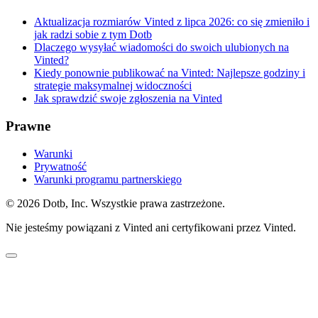
Aktualizacja rozmiarów Vinted z lipca 2026: co się zmieniło i
jak radzi sobie z tym Dotb
Dlaczego wysyłać wiadomości do swoich ulubionych na
Vinted?
Kiedy ponownie publikować na Vinted: Najlepsze godziny i
strategie maksymalnej widoczności
Jak sprawdzić swoje zgłoszenia na Vinted
Prawne
Warunki
Prywatność
Warunki programu partnerskiego
© 2026 Dotb, Inc. Wszystkie prawa zastrzeżone.
Nie jesteśmy powiązani z Vinted ani certyfikowani przez Vinted.