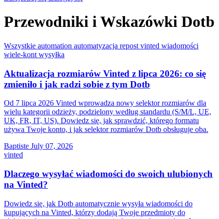
Przewodniki i Wskazówki Dotb
Wszystkie
automation
automatyzacja
repost
vinted
wiadomości
wiele-kont
wysyłka
Aktualizacja rozmiarów Vinted z lipca 2026: co się
zmieniło i jak radzi sobie z tym Dotb
Od 7 lipca 2026 Vinted wprowadza nowy selektor rozmiarów dla
wielu kategorii odzieży, podzielony według standardu (S/M/L, UE,
UK, FR, IT, US). Dowiedz się, jak sprawdzić, którego formatu
używa Twoje konto, i jak selektor rozmiarów Dotb obsługuje oba.
Baptiste
July 07, 2026
vinted
Dlaczego wysyłać wiadomości do swoich ulubionych
na Vinted?
Dowiedz się, jak Dotb automatycznie wysyła wiadomości do
kupujących na Vinted, którzy dodają Twoje przedmioty do