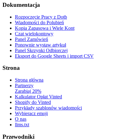
Dokumentacja
Rozpoczęcie Pracy z Dotb
Wiadomości do Polubień
Kopia Zapasowa i Wiele Kont
Czat wielokontowy
Panel Zamówień
Ponownie wystaw artykuł
Panel Skrzynki Odbiorczej
Eksport do Google Sheets i import CSV
Strona
Strona główna
Partnerzy
Zarabiaj 20%
Kalkulator Opłat Vinted
Shopify do Vinted
Przykłady szablonów wiadomości
Wybieracz emoji
O nas
llms.txt
Przewodniki