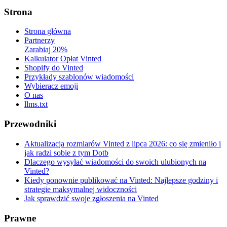
Strona
Strona główna
Partnerzy
Zarabiaj 20%
Kalkulator Opłat Vinted
Shopify do Vinted
Przykłady szablonów wiadomości
Wybieracz emoji
O nas
llms.txt
Przewodniki
Aktualizacja rozmiarów Vinted z lipca 2026: co się zmieniło i
jak radzi sobie z tym Dotb
Dlaczego wysyłać wiadomości do swoich ulubionych na
Vinted?
Kiedy ponownie publikować na Vinted: Najlepsze godziny i
strategie maksymalnej widoczności
Jak sprawdzić swoje zgłoszenia na Vinted
Prawne