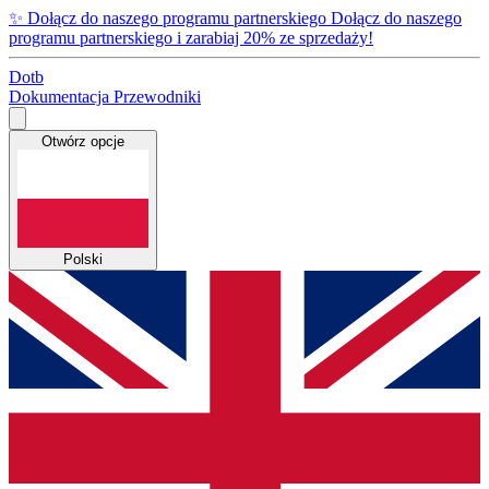
✨
Dołącz do naszego programu partnerskiego
Dołącz do naszego
programu partnerskiego i zarabiaj 20% ze sprzedaży!
Dotb
Dokumentacja
Przewodniki
Otwórz opcje
Polski