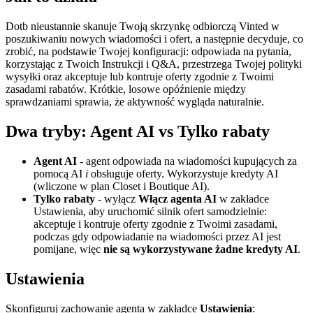
Dotb nieustannie skanuje Twoją skrzynkę odbiorczą Vinted w
poszukiwaniu nowych wiadomości i ofert, a następnie decyduje, co
zrobić, na podstawie Twojej konfiguracji: odpowiada na pytania,
korzystając z Twoich Instrukcji i Q&A, przestrzega Twojej polityki
wysyłki oraz akceptuje lub kontruje oferty zgodnie z Twoimi
zasadami rabatów. Krótkie, losowe opóźnienie między
sprawdzaniami sprawia, że aktywność wygląda naturalnie.
Dwa tryby: Agent AI vs Tylko rabaty
Agent AI
- agent odpowiada na wiadomości kupujących za
pomocą AI
i
obsługuje oferty. Wykorzystuje kredyty AI
(wliczone w plan Closet i Boutique AI).
Tylko rabaty
- wyłącz
Włącz agenta AI
w zakładce
Ustawienia, aby uruchomić silnik ofert samodzielnie:
akceptuje i kontruje oferty zgodnie z Twoimi zasadami,
podczas gdy odpowiadanie na wiadomości przez AI jest
pomijane, więc
nie są wykorzystywane żadne kredyty AI
.
Ustawienia
Skonfiguruj zachowanie agenta w zakładce
Ustawienia
: