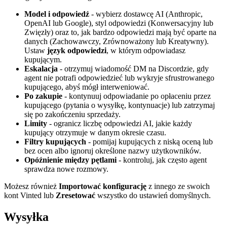
Model i odpowiedź
- wybierz dostawcę AI (Anthropic,
OpenAI lub Google), styl odpowiedzi (Konwersacyjny lub
Zwięzły) oraz to, jak bardzo odpowiedzi mają być oparte na
danych (Zachowawczy, Zrównoważony lub Kreatywny).
Ustaw
język odpowiedzi
, w którym odpowiadasz
kupującym.
Eskalacja
- otrzymuj wiadomość DM na Discordzie, gdy
agent nie potrafi odpowiedzieć lub wykryje sfrustrowanego
kupującego, abyś mógł interweniować.
Po zakupie
- kontynuuj odpowiadanie po opłaceniu przez
kupującego (pytania o wysyłkę, kontynuacje) lub zatrzymaj
się po zakończeniu sprzedaży.
Limity
- ogranicz liczbę odpowiedzi AI, jakie każdy
kupujący otrzymuje w danym okresie czasu.
Filtry kupujących
- pomijaj kupujących z niską oceną lub
bez ocen albo ignoruj określone nazwy użytkowników.
Opóźnienie między pętlami
- kontroluj, jak często agent
sprawdza nowe rozmowy.
Możesz również
Importować konfigurację
z innego ze swoich
kont Vinted lub
Zresetować
wszystko do ustawień domyślnych.
Wysyłka