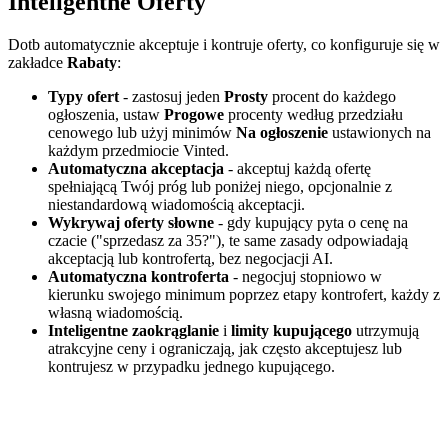
Inteligentne Oferty
Dotb automatycznie akceptuje i kontruje oferty, co konfiguruje się w
zakładce
Rabaty
:
Typy ofert
- zastosuj jeden
Prosty
procent do każdego
ogłoszenia, ustaw
Progowe
procenty według przedziału
cenowego lub użyj minimów
Na ogłoszenie
ustawionych na
każdym przedmiocie Vinted.
Automatyczna akceptacja
- akceptuj każdą ofertę
spełniającą Twój próg lub poniżej niego, opcjonalnie z
niestandardową wiadomością akceptacji.
Wykrywaj oferty słowne
- gdy kupujący pyta o cenę na
czacie ("sprzedasz za 35?"), te same zasady odpowiadają
akceptacją lub kontrofertą, bez negocjacji AI.
Automatyczna kontroferta
- negocjuj stopniowo w
kierunku swojego minimum poprzez etapy kontrofert, każdy z
własną wiadomością.
Inteligentne zaokrąglanie
i
limity kupującego
utrzymują
atrakcyjne ceny i ograniczają, jak często akceptujesz lub
kontrujesz w przypadku jednego kupującego.