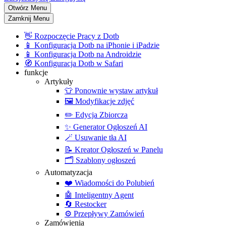
Otwórz Menu
Zamknij Menu
👋
Rozpoczęcie Pracy z Dotb
📱
Konfiguracja Dotb na iPhonie i iPadzie
📱
Konfiguracja Dotb na Androidzie
🧭
Konfiguracja Dotb w Safari
funkcje
Artykuły
👕
Ponownie wystaw artykuł
🖼️
Modyfikacje zdjęć
✏️
Edycja Zbiorcza
✨
Generator Ogłoszeń AI
🪄
Usuwanie tła AI
📝
Kreator Ogłoszeń w Panelu
🗂️
Szablony ogłoszeń
Automatyzacja
❤️
Wiadomości do Polubień
🤖
Inteligentny Agent
🔄
Restocker
⚙️
Przepływy Zamówień
Zamówienia