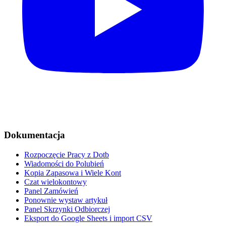
Dokumentacja
Rozpoczęcie Pracy z Dotb
Wiadomości do Polubień
Kopia Zapasowa i Wiele Kont
Czat wielokontowy
Panel Zamówień
Ponownie wystaw artykuł
Panel Skrzynki Odbiorczej
Eksport do Google Sheets i import CSV