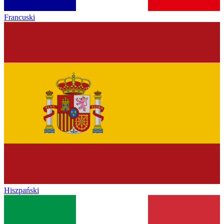
Francuski
Hiszpański