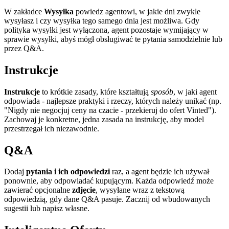
W zakładce
Wysyłka
powiedz agentowi, w jakie dni zwykle
wysyłasz i czy wysyłka tego samego dnia jest możliwa. Gdy
polityka wysyłki jest wyłączona, agent pozostaje wymijający w
sprawie wysyłki, abyś mógł obsługiwać te pytania samodzielnie lub
przez Q&A.
Instrukcje
Instrukcje
to krótkie zasady, które kształtują
sposób
, w jaki agent
odpowiada - najlepsze praktyki i rzeczy, których należy unikać (np.
"Nigdy nie negocjuj ceny na czacie - przekieruj do ofert Vinted").
Zachowaj je konkretne, jedna zasada na instrukcję, aby model
przestrzegał ich niezawodnie.
Q&A
Dodaj
pytania i ich odpowiedzi
raz, a agent będzie ich używał
ponownie, aby odpowiadać kupującym. Każda odpowiedź może
zawierać opcjonalne
zdjęcie
, wysyłane wraz z tekstową
odpowiedzią, gdy dane Q&A pasuje. Zacznij od wbudowanych
sugestii lub napisz własne.