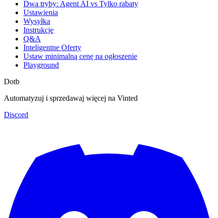
Dwa tryby: Agent AI vs Tylko rabaty
Ustawienia
Wysyłka
Instrukcje
Q&A
Inteligentne Oferty
Ustaw minimalną cenę na ogłoszenie
Playground
Dotb
Automatyzuj i sprzedawaj więcej na Vinted
Discord