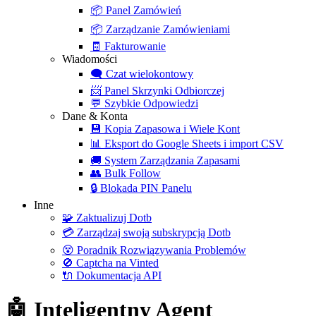
📦
Panel Zamówień
📦
Zarządzanie Zamówieniami
🧾
Fakturowanie
Wiadomości
🗨️
Czat wielokontowy
📨
Panel Skrzynki Odbiorczej
💬
Szybkie Odpowiedzi
Dane & Konta
💾
Kopia Zapasowa i Wiele Kont
📊
Eksport do Google Sheets i import CSV
🚚
System Zarządzania Zapasami
👥
Bulk Follow
🔒
Blokada PIN Panelu
Inne
🧩
Zaktualizuj Dotb
💳
Zarządzaj swoją subskrypcją Dotb
😵
Poradnik Rozwiązywania Problemów
🚫
Captcha na Vinted
🔌
Dokumentacja API
🤖 Inteligentny Agent