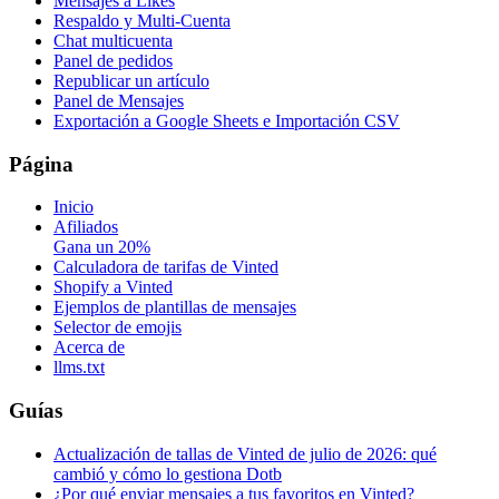
Mensajes a Likes
Respaldo y Multi-Cuenta
Chat multicuenta
Panel de pedidos
Republicar un artículo
Panel de Mensajes
Exportación a Google Sheets e Importación CSV
Página
Inicio
Afiliados
Gana un 20%
Calculadora de tarifas de Vinted
Shopify a Vinted
Ejemplos de plantillas de mensajes
Selector de emojis
Acerca de
llms.txt
Guías
Actualización de tallas de Vinted de julio de 2026: qué
cambió y cómo lo gestiona Dotb
¿Por qué enviar mensajes a tus favoritos en Vinted?