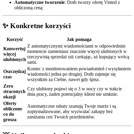
Automatyczne tworzenie
: Dotb tworzy ofertę Vinted z
obliczoną ceną
✨ Konkretne korzyści
Korzyść
Jak pomaga
Z automatycznymi wiadomościami w odpowiednim
Konwertuj
momencie zamieniasz znacznie więcej ulubionych w
więcej
rzeczywistą sprzedaż niż czekając, aż kupujący wrócą
ulubionych
sami.
Koniec z monitorowaniem powiadomień i wysyłaniem
Oszczędzaj
wiadomości jedna po drugiej. Dotb zajmuje się
czas
wszystkim za Ciebie, nawet gdy śpisz.
Zero
Czy ulubiony pojawi się o 3 w nocy czy w trakcie
straconych
dnia pracy, żaden potencjalny klient nie umknie.
okazji
Oferty
Automatyczne rabaty szanują Twoje marże i są
obliczone
zoptymalizowane, aby wyzwalać zakupy bez
co do
zaniżania cen Twoich przedmiotów.
grosza