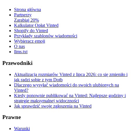
Strona główna
Partnerzy
Zarabiaj 20%
Kalkulator Opłat Vinted
Shopify do Vinted
Przykłady szablonów wiadomości
Wybieracz emoji
O nas
llms.txt
Przewodniki
Aktualizacja rozmiarów Vinted z lipca 2026: co się zmieniło i
jak radzi sobie z tym Dotb
Dlaczego wysyłać wiadomości do swoich ulubionych na
Vinted?
Kiedy ponownie publikować na Vinted: Najlepsze godziny i
strategie maksymalnej widoczności
Jak sprawdzić swoje zgłoszenia na Vinted
Prawne
Warunki