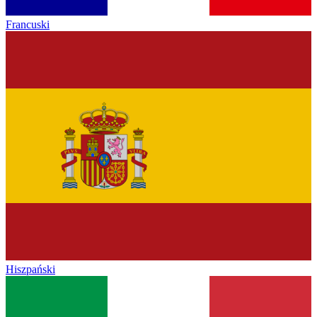
Francuski
Hiszpański