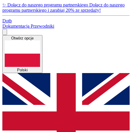
✨
Dołącz do naszego programu partnerskiego
Dołącz do naszego
programu partnerskiego i zarabiaj 20% ze sprzedaży!
Dotb
Dokumentacja
Przewodniki
Otwórz opcje
Polski