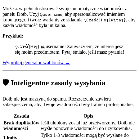
Możesz w pełni dostosować swoje automatyczne wiadomości z
panelu Dotb. Użyj
, aby spersonalizować imieniem
@username
kupującego, i twórz warianty ze składnią
, aby
{Cześć|Hej|Witaj}
każda wiadomość była unikalna.
Przykład:
{Cześć|Hej} @username! Zauważyłem, że interesujesz
się moim przedmiotem. Pytaj śmiało, jeśli masz pytania!
Wypróbuj generator szablonów →
🛡️ Inteligentne zasady wysyłania
Dotb nie jest maszyną do spamu. Rozszerzenie zawiera
zabezpieczenia, aby Twoje wiadomości były trafne i profesjonalne:
Zasada
Opis
Brak duplikatów
Jeśli ulubiony został już przetworzony, Dotb nie
wiadomości
wyśle ponownie wiadomości do użytkownika.
Tylko 1-3 wiadomości mogą być wysłane do
Limity