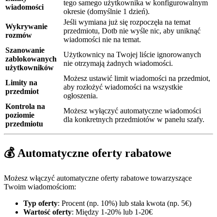
tego samego użytkownika w konfigurowalnym
wiadomości
okresie (domyślnie 1 dzień).
Jeśli wymiana już się rozpoczęła na temat
Wykrywanie
przedmiotu, Dotb nie wyśle nic, aby uniknąć
rozmów
wiadomości nie na temat.
Szanowanie
Użytkownicy na Twojej liście ignorowanych
zablokowanych
nie otrzymają żadnych wiadomości.
użytkowników
Możesz ustawić limit wiadomości na przedmiot,
Limity na
aby rozłożyć wiadomości na wszystkie
przedmiot
ogłoszenia.
Kontrola na
Możesz wyłączyć automatyczne wiadomości
poziomie
dla konkretnych przedmiotów w panelu szafy.
przedmiotu
💰 Automatyczne oferty rabatowe
Możesz włączyć automatyczne oferty rabatowe towarzyszące
Twoim wiadomościom:
Typ oferty
: Procent (np. 10%) lub stała kwota (np. 5€)
Wartość oferty
: Między 1-20% lub 1-20€