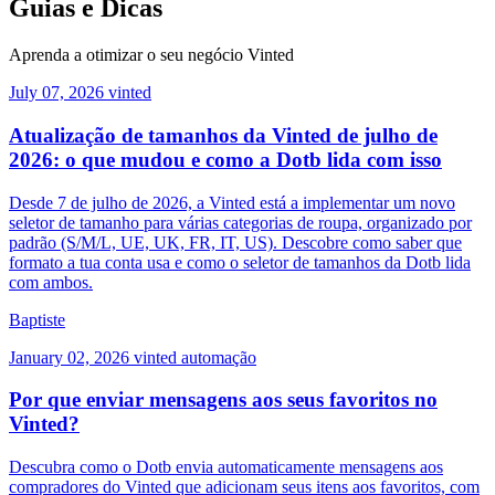
Guias e Dicas
Aprenda a otimizar o seu negócio Vinted
July 07, 2026
vinted
Atualização de tamanhos da Vinted de julho de
2026: o que mudou e como a Dotb lida com isso
Desde 7 de julho de 2026, a Vinted está a implementar um novo
seletor de tamanho para várias categorias de roupa, organizado por
padrão (S/M/L, UE, UK, FR, IT, US). Descobre como saber que
formato a tua conta usa e como o seletor de tamanhos da Dotb lida
com ambos.
Baptiste
January 02, 2026
vinted
automação
Por que enviar mensagens aos seus favoritos no
Vinted?
Descubra como o Dotb envia automaticamente mensagens aos
compradores do Vinted que adicionam seus itens aos favoritos, com