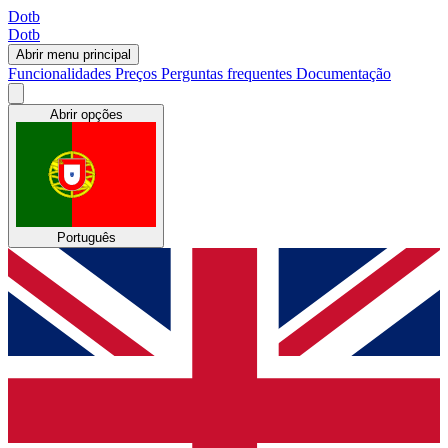
Dotb
Dotb
Abrir menu principal
Funcionalidades
Preços
Perguntas frequentes
Documentação
Abrir opções
Português