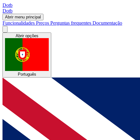
Dotb
Dotb
Abrir menu principal
Funcionalidades
Preços
Perguntas frequentes
Documentação
Abrir opções
Português