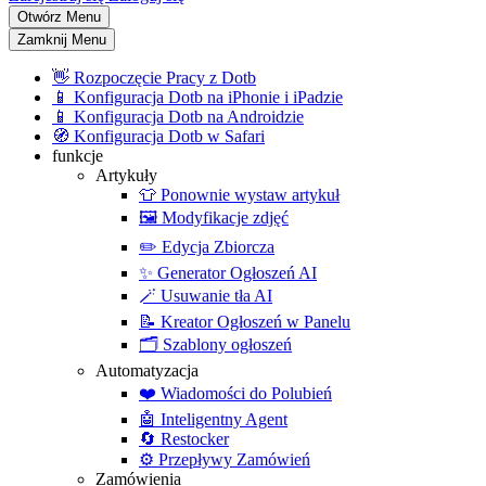
Otwórz Menu
Zamknij Menu
👋
Rozpoczęcie Pracy z Dotb
📱
Konfiguracja Dotb na iPhonie i iPadzie
📱
Konfiguracja Dotb na Androidzie
🧭
Konfiguracja Dotb w Safari
funkcje
Artykuły
👕
Ponownie wystaw artykuł
🖼️
Modyfikacje zdjęć
✏️
Edycja Zbiorcza
✨
Generator Ogłoszeń AI
🪄
Usuwanie tła AI
📝
Kreator Ogłoszeń w Panelu
🗂️
Szablony ogłoszeń
Automatyzacja
❤️
Wiadomości do Polubień
🤖
Inteligentny Agent
🔄
Restocker
⚙️
Przepływy Zamówień
Zamówienia