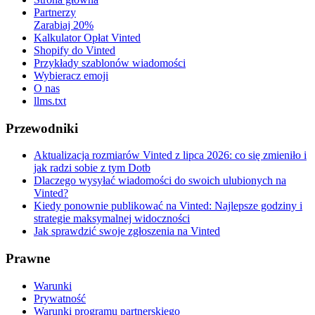
Partnerzy
Zarabiaj 20%
Kalkulator Opłat Vinted
Shopify do Vinted
Przykłady szablonów wiadomości
Wybieracz emoji
O nas
llms.txt
Przewodniki
Aktualizacja rozmiarów Vinted z lipca 2026: co się zmieniło i
jak radzi sobie z tym Dotb
Dlaczego wysyłać wiadomości do swoich ulubionych na
Vinted?
Kiedy ponownie publikować na Vinted: Najlepsze godziny i
strategie maksymalnej widoczności
Jak sprawdzić swoje zgłoszenia na Vinted
Prawne
Warunki
Prywatność
Warunki programu partnerskiego