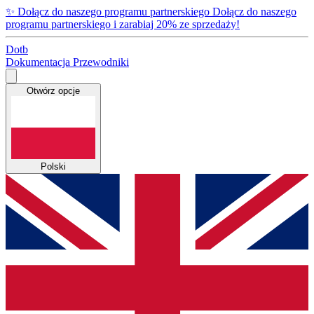
✨
Dołącz do naszego programu partnerskiego
Dołącz do naszego
programu partnerskiego i zarabiaj 20% ze sprzedaży!
Dotb
Dokumentacja
Przewodniki
Otwórz opcje
Polski