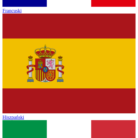
Francuski
Hiszpański