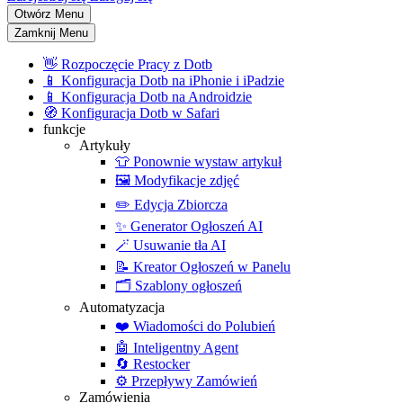
Otwórz Menu
Zamknij Menu
👋
Rozpoczęcie Pracy z Dotb
📱
Konfiguracja Dotb na iPhonie i iPadzie
📱
Konfiguracja Dotb na Androidzie
🧭
Konfiguracja Dotb w Safari
funkcje
Artykuły
👕
Ponownie wystaw artykuł
🖼️
Modyfikacje zdjęć
✏️
Edycja Zbiorcza
✨
Generator Ogłoszeń AI
🪄
Usuwanie tła AI
📝
Kreator Ogłoszeń w Panelu
🗂️
Szablony ogłoszeń
Automatyzacja
❤️
Wiadomości do Polubień
🤖
Inteligentny Agent
🔄
Restocker
⚙️
Przepływy Zamówień
Zamówienia