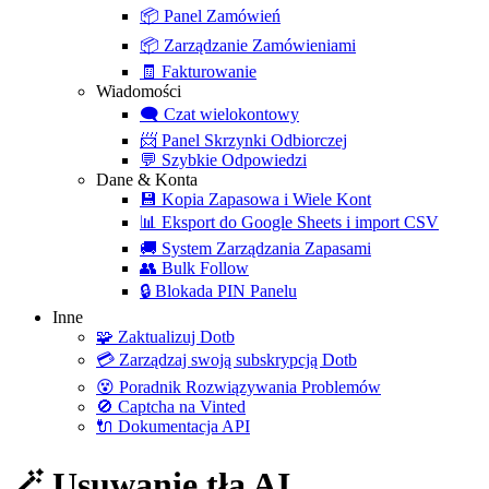
📦
Panel Zamówień
📦
Zarządzanie Zamówieniami
🧾
Fakturowanie
Wiadomości
🗨️
Czat wielokontowy
📨
Panel Skrzynki Odbiorczej
💬
Szybkie Odpowiedzi
Dane & Konta
💾
Kopia Zapasowa i Wiele Kont
📊
Eksport do Google Sheets i import CSV
🚚
System Zarządzania Zapasami
👥
Bulk Follow
🔒
Blokada PIN Panelu
Inne
🧩
Zaktualizuj Dotb
💳
Zarządzaj swoją subskrypcją Dotb
😵
Poradnik Rozwiązywania Problemów
🚫
Captcha na Vinted
🔌
Dokumentacja API
🪄 Usuwanie tła AI