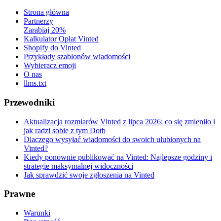
Strona główna
Partnerzy
Zarabiaj 20%
Kalkulator Opłat Vinted
Shopify do Vinted
Przykłady szablonów wiadomości
Wybieracz emoji
O nas
llms.txt
Przewodniki
Aktualizacja rozmiarów Vinted z lipca 2026: co się zmieniło i
jak radzi sobie z tym Dotb
Dlaczego wysyłać wiadomości do swoich ulubionych na
Vinted?
Kiedy ponownie publikować na Vinted: Najlepsze godziny i
strategie maksymalnej widoczności
Jak sprawdzić swoje zgłoszenia na Vinted
Prawne
Warunki