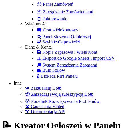
📦
Panel Zamówień
📦
Zarządzanie Zamówieniami
🧾
Fakturowanie
Wiadomości
🗨️
Czat wielokontowy
📨
Panel Skrzynki Odbiorczej
💬
Szybkie Odpowiedzi
Dane & Konta
💾
Kopia Zapasowa i Wiele Kont
📊
Eksport do Google Sheets i import CSV
🚚
System Zarządzania Zapasami
👥
Bulk Follow
🔒
Blokada PIN Panelu
Inne
🧩
Zaktualizuj Dotb
💳
Zarządzaj swoją subskrypcją Dotb
😵
Poradnik Rozwiązywania Problemów
🚫
Captcha na Vinted
🔌
Dokumentacja API
📝 Kreator Ogłoszeń w Panelu