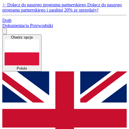
✨
Dołącz do naszego programu partnerskiego
Dołącz do naszego
programu partnerskiego i zarabiaj 20% ze sprzedaży!
Dotb
Dokumentacja
Przewodniki
Otwórz opcje
Polski