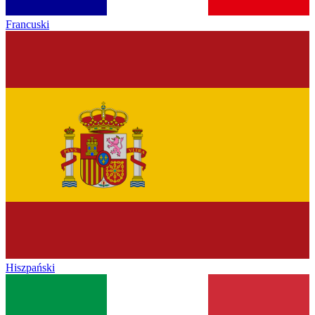
Francuski
Hiszpański