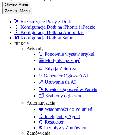
Otwórz Menu
Zamknij Menu
👋
Rozpoczęcie Pracy z Dotb
📱
Konfiguracja Dotb na iPhonie i iPadzie
📱
Konfiguracja Dotb na Androidzie
🧭
Konfiguracja Dotb w Safari
funkcje
Artykuły
👕
Ponownie wystaw artykuł
🖼️
Modyfikacje zdjęć
✏️
Edycja Zbiorcza
✨
Generator Ogłoszeń AI
🪄
Usuwanie tła AI
📝
Kreator Ogłoszeń w Panelu
🗂️
Szablony ogłoszeń
Automatyzacja
❤️
Wiadomości do Polubień
🤖
Inteligentny Agent
🔄
Restocker
⚙️
Przepływy Zamówień
Zamówienia