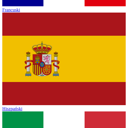
Francuski
Hiszpański