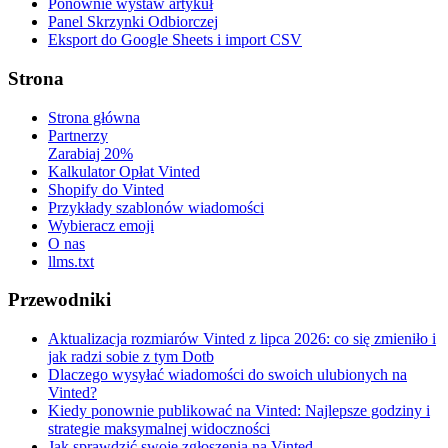
Ponownie wystaw artykuł
Panel Skrzynki Odbiorczej
Eksport do Google Sheets i import CSV
Strona
Strona główna
Partnerzy
Zarabiaj 20%
Kalkulator Opłat Vinted
Shopify do Vinted
Przykłady szablonów wiadomości
Wybieracz emoji
O nas
llms.txt
Przewodniki
Aktualizacja rozmiarów Vinted z lipca 2026: co się zmieniło i
jak radzi sobie z tym Dotb
Dlaczego wysyłać wiadomości do swoich ulubionych na
Vinted?
Kiedy ponownie publikować na Vinted: Najlepsze godziny i
strategie maksymalnej widoczności
Jak sprawdzić swoje zgłoszenia na Vinted