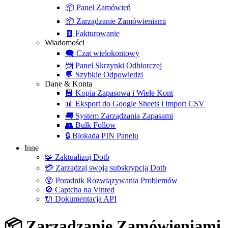
📦
Panel Zamówień
📦
Zarządzanie Zamówieniami
🧾
Fakturowanie
Wiadomości
🗨️
Czat wielokontowy
📨
Panel Skrzynki Odbiorczej
💬
Szybkie Odpowiedzi
Dane & Konta
💾
Kopia Zapasowa i Wiele Kont
📊
Eksport do Google Sheets i import CSV
🚚
System Zarządzania Zapasami
👥
Bulk Follow
🔒
Blokada PIN Panelu
Inne
🧩
Zaktualizuj Dotb
💳
Zarządzaj swoją subskrypcją Dotb
😵
Poradnik Rozwiązywania Problemów
🚫
Captcha na Vinted
🔌
Dokumentacja API
📦 Zarządzanie Zamówieniami