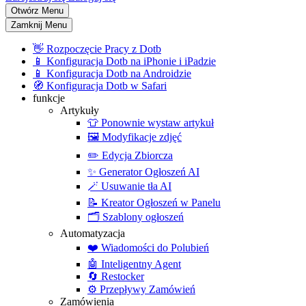
Otwórz Menu
Zamknij Menu
👋
Rozpoczęcie Pracy z Dotb
📱
Konfiguracja Dotb na iPhonie i iPadzie
📱
Konfiguracja Dotb na Androidzie
🧭
Konfiguracja Dotb w Safari
funkcje
Artykuły
👕
Ponownie wystaw artykuł
🖼️
Modyfikacje zdjęć
✏️
Edycja Zbiorcza
✨
Generator Ogłoszeń AI
🪄
Usuwanie tła AI
📝
Kreator Ogłoszeń w Panelu
🗂️
Szablony ogłoszeń
Automatyzacja
❤️
Wiadomości do Polubień
🤖
Inteligentny Agent
🔄
Restocker
⚙️
Przepływy Zamówień
Zamówienia