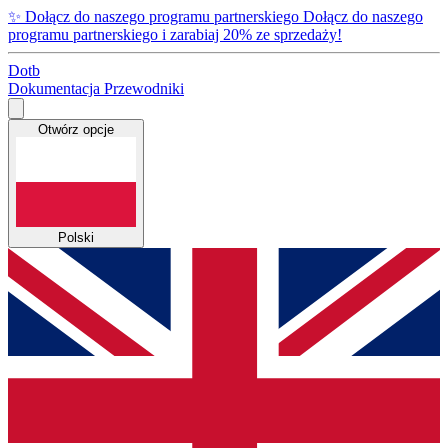
✨
Dołącz do naszego programu partnerskiego
Dołącz do naszego
programu partnerskiego i zarabiaj 20% ze sprzedaży!
Dotb
Dokumentacja
Przewodniki
Otwórz opcje
Polski