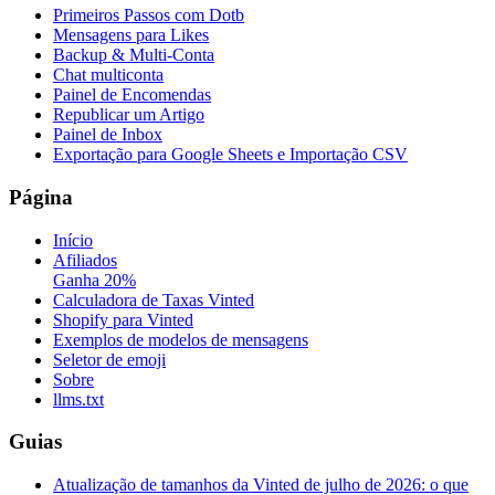
Primeiros Passos com Dotb
Mensagens para Likes
Backup & Multi-Conta
Chat multiconta
Painel de Encomendas
Republicar um Artigo
Painel de Inbox
Exportação para Google Sheets e Importação CSV
Página
Início
Afiliados
Ganha 20%
Calculadora de Taxas Vinted
Shopify para Vinted
Exemplos de modelos de mensagens
Seletor de emoji
Sobre
llms.txt
Guias
Atualização de tamanhos da Vinted de julho de 2026: o que