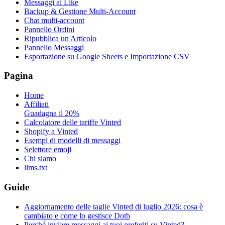
Messaggi ai Like
Backup & Gestione Multi-Account
Chat multi-account
Pannello Ordini
Ripubblica un Articolo
Pannello Messaggi
Esportazione su Google Sheets e Importazione CSV
Pagina
Home
Affiliati
Guadagna il 20%
Calcolatore delle tariffe Vinted
Shopify a Vinted
Esempi di modelli di messaggi
Selettore emoji
Chi siamo
llms.txt
Guide
Aggiornamento delle taglie Vinted di luglio 2026: cosa è
cambiato e come lo gestisce Dotb
Perché inviare messaggi ai tuoi preferiti su Vinted?