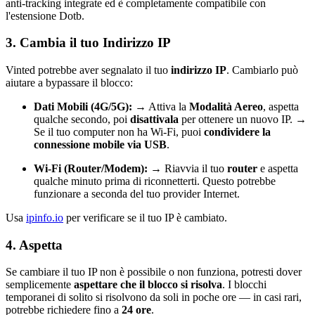
anti-tracking integrate ed è completamente compatibile con
l'estensione Dotb.
3. Cambia il tuo Indirizzo IP
Vinted potrebbe aver segnalato il tuo
indirizzo IP
. Cambiarlo può
aiutare a bypassare il blocco:
Dati Mobili (4G/5G):
→ Attiva la
Modalità Aereo
, aspetta
qualche secondo, poi
disattivala
per ottenere un nuovo IP. →
Se il tuo computer non ha Wi-Fi, puoi
condividere la
connessione mobile via USB
.
Wi-Fi (Router/Modem):
→ Riavvia il tuo
router
e aspetta
qualche minuto prima di riconnetterti. Questo potrebbe
funzionare a seconda del tuo provider Internet.
Usa
ipinfo.io
per verificare se il tuo IP è cambiato.
4. Aspetta
Se cambiare il tuo IP non è possibile o non funziona, potresti dover
semplicemente
aspettare che il blocco si risolva
. I blocchi
temporanei di solito si risolvono da soli in poche ore — in casi rari,
potrebbe richiedere fino a
24 ore
.