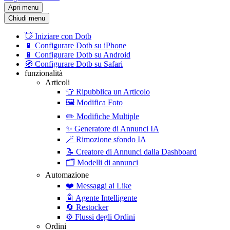
Apri menu
Chiudi menu
👋
Iniziare con Dotb
📱
Configurare Dotb su iPhone
📱
Configurare Dotb su Android
🧭
Configurare Dotb su Safari
funzionalità
Articoli
👕
Ripubblica un Articolo
🖼️
Modifica Foto
✏️
Modifiche Multiple
✨
Generatore di Annunci IA
🪄
Rimozione sfondo IA
📝
Creatore di Annunci dalla Dashboard
🗂️
Modelli di annunci
Automazione
❤️
Messaggi ai Like
🤖
Agente Intelligente
🔄
Restocker
⚙️
Flussi degli Ordini
Ordini