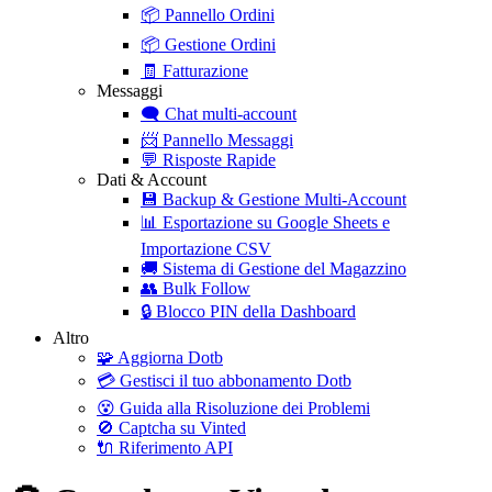
📦
Pannello Ordini
📦
Gestione Ordini
🧾
Fatturazione
Messaggi
🗨️
Chat multi-account
📨
Pannello Messaggi
💬
Risposte Rapide
Dati & Account
💾
Backup & Gestione Multi-Account
📊
Esportazione su Google Sheets e
Importazione CSV
🚚
Sistema di Gestione del Magazzino
👥
Bulk Follow
🔒
Blocco PIN della Dashboard
Altro
🧩
Aggiorna Dotb
💳
Gestisci il tuo abbonamento Dotb
😵
Guida alla Risoluzione dei Problemi
🚫
Captcha su Vinted
🔌
Riferimento API