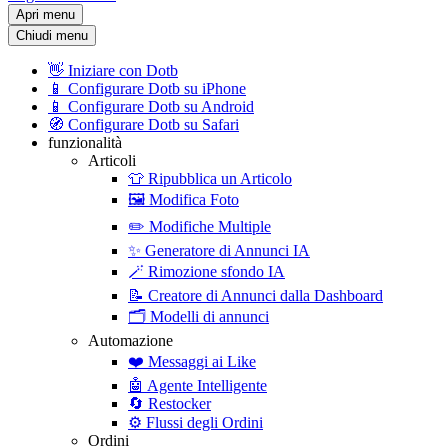
Apri menu
Chiudi menu
👋
Iniziare con Dotb
📱
Configurare Dotb su iPhone
📱
Configurare Dotb su Android
🧭
Configurare Dotb su Safari
funzionalità
Articoli
👕
Ripubblica un Articolo
🖼️
Modifica Foto
✏️
Modifiche Multiple
✨
Generatore di Annunci IA
🪄
Rimozione sfondo IA
📝
Creatore di Annunci dalla Dashboard
🗂️
Modelli di annunci
Automazione
❤️
Messaggi ai Like
🤖
Agente Intelligente
🔄
Restocker
⚙️
Flussi degli Ordini
Ordini