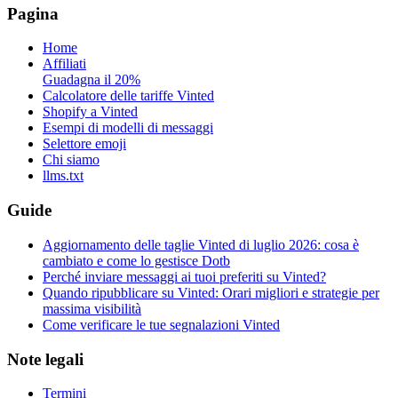
Pagina
Home
Affiliati
Guadagna il 20%
Calcolatore delle tariffe Vinted
Shopify a Vinted
Esempi di modelli di messaggi
Selettore emoji
Chi siamo
llms.txt
Guide
Aggiornamento delle taglie Vinted di luglio 2026: cosa è
cambiato e come lo gestisce Dotb
Perché inviare messaggi ai tuoi preferiti su Vinted?
Quando ripubblicare su Vinted: Orari migliori e strategie per
massima visibilità
Come verificare le tue segnalazioni Vinted
Note legali
Termini