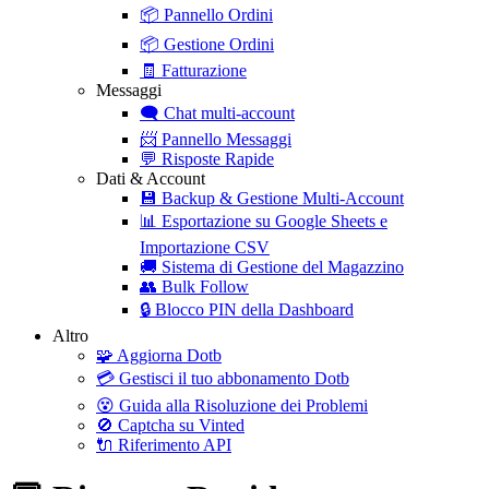
📦
Pannello Ordini
📦
Gestione Ordini
🧾
Fatturazione
Messaggi
🗨️
Chat multi-account
📨
Pannello Messaggi
💬
Risposte Rapide
Dati & Account
💾
Backup & Gestione Multi-Account
📊
Esportazione su Google Sheets e
Importazione CSV
🚚
Sistema di Gestione del Magazzino
👥
Bulk Follow
🔒
Blocco PIN della Dashboard
Altro
🧩
Aggiorna Dotb
💳
Gestisci il tuo abbonamento Dotb
😵
Guida alla Risoluzione dei Problemi
🚫
Captcha su Vinted
🔌
Riferimento API