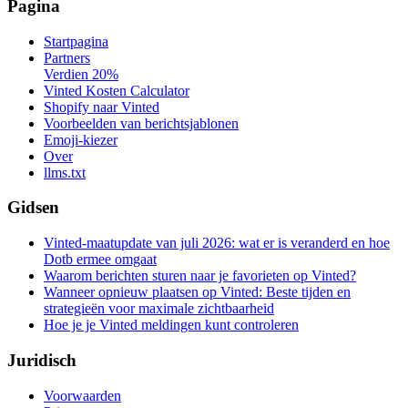
Pagina
Startpagina
Partners
Verdien 20%
Vinted Kosten Calculator
Shopify naar Vinted
Voorbeelden van berichtsjablonen
Emoji-kiezer
Over
llms.txt
Gidsen
Vinted-maatupdate van juli 2026: wat er is veranderd en hoe
Dotb ermee omgaat
Waarom berichten sturen naar je favorieten op Vinted?
Wanneer opnieuw plaatsen op Vinted: Beste tijden en
strategieën voor maximale zichtbaarheid
Hoe je je Vinted meldingen kunt controleren
Juridisch
Voorwaarden