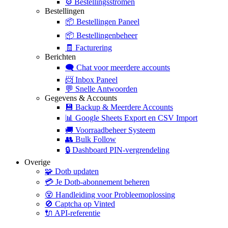
⚙️
Bestellingsstromen
Bestellingen
📦
Bestellingen Paneel
📦
Bestellingenbeheer
🧾
Facturering
Berichten
🗨️
Chat voor meerdere accounts
📨
Inbox Paneel
💬
Snelle Antwoorden
Gegevens & Accounts
💾
Backup & Meerdere Accounts
📊
Google Sheets Export en CSV Import
🚚
Voorraadbeheer Systeem
👥
Bulk Follow
🔒
Dashboard PIN-vergrendeling
Overige
🧩
Dotb updaten
💳
Je Dotb-abonnement beheren
😵
Handleiding voor Probleemoplossing
🚫
Captcha op Vinted
🔌
API-referentie