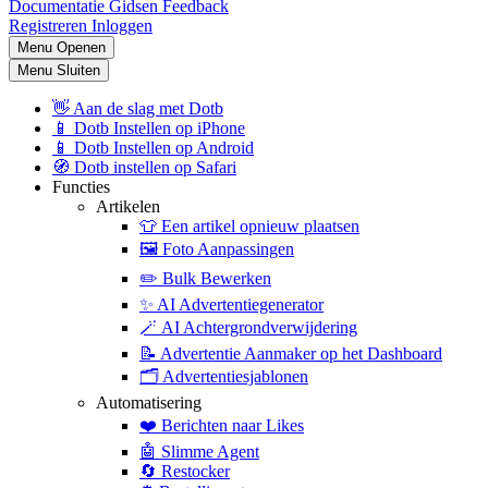
Documentatie
Gidsen
Feedback
Registreren
Inloggen
Menu Openen
Menu Sluiten
👋
Aan de slag met Dotb
📱
Dotb Instellen op iPhone
📱
Dotb Instellen op Android
🧭
Dotb instellen op Safari
Functies
Artikelen
👕
Een artikel opnieuw plaatsen
🖼️
Foto Aanpassingen
✏️
Bulk Bewerken
✨
AI Advertentiegenerator
🪄
AI Achtergrondverwijdering
📝
Advertentie Aanmaker op het Dashboard
🗂️
Advertentiesjablonen
Automatisering
❤️
Berichten naar Likes
🤖
Slimme Agent
🔄
Restocker