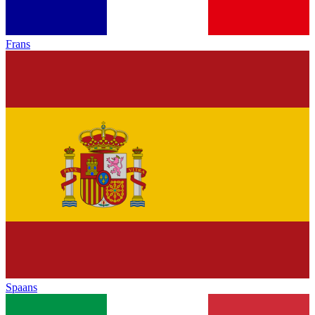
Frans
Spaans