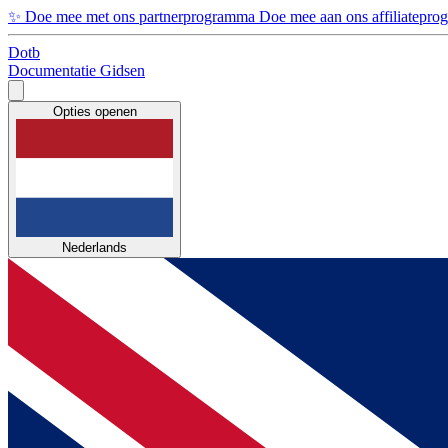
✨
Doe mee met ons partnerprogramma
Doe mee aan ons affiliatepr
Dotb
Documentatie
Gidsen
Opties openen
Nederlands