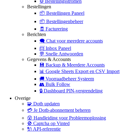
⚙️
Bestellingsstromen
Bestellingen
📦
Bestellingen Paneel
📦
Bestellingenbeheer
🧾
Facturering
Berichten
🗨️
Chat voor meerdere accounts
📨
Inbox Paneel
💬
Snelle Antwoorden
Gegevens & Accounts
💾
Backup & Meerdere Accounts
📊
Google Sheets Export en CSV Import
🚚
Voorraadbeheer Systeem
👥
Bulk Follow
🔒
Dashboard PIN-vergrendeling
Overige
🧩
Dotb updaten
💳
Je Dotb-abonnement beheren
😵
Handleiding voor Probleemoplossing
🚫
Captcha op Vinted
🔌
API-referentie