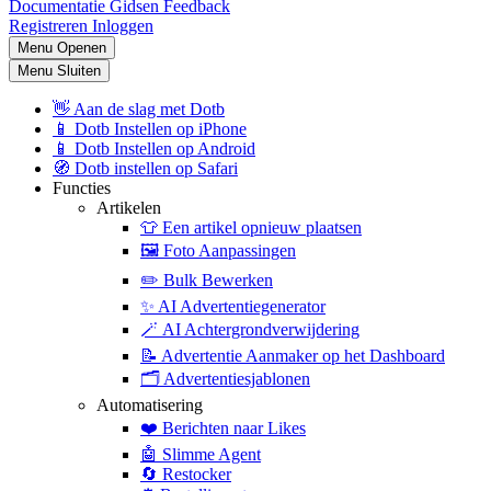
Documentatie
Gidsen
Feedback
Registreren
Inloggen
Menu Openen
Menu Sluiten
👋
Aan de slag met Dotb
📱
Dotb Instellen op iPhone
📱
Dotb Instellen op Android
🧭
Dotb instellen op Safari
Functies
Artikelen
👕
Een artikel opnieuw plaatsen
🖼️
Foto Aanpassingen
✏️
Bulk Bewerken
✨
AI Advertentiegenerator
🪄
AI Achtergrondverwijdering
📝
Advertentie Aanmaker op het Dashboard
🗂️
Advertentiesjablonen
Automatisering
❤️
Berichten naar Likes
🤖
Slimme Agent
🔄
Restocker