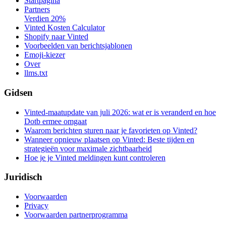
Startpagina
Partners
Verdien 20%
Vinted Kosten Calculator
Shopify naar Vinted
Voorbeelden van berichtsjablonen
Emoji-kiezer
Over
llms.txt
Gidsen
Vinted-maatupdate van juli 2026: wat er is veranderd en hoe
Dotb ermee omgaat
Waarom berichten sturen naar je favorieten op Vinted?
Wanneer opnieuw plaatsen op Vinted: Beste tijden en
strategieën voor maximale zichtbaarheid
Hoe je je Vinted meldingen kunt controleren
Juridisch
Voorwaarden
Privacy
Voorwaarden partnerprogramma