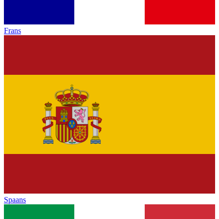
Frans
Spaans