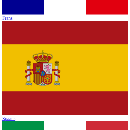
Frans
Spaans