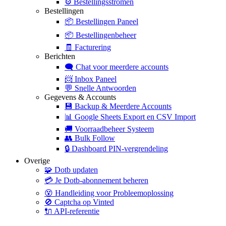
⚙️
Bestellingsstromen
Bestellingen
📦
Bestellingen Paneel
📦
Bestellingenbeheer
🧾
Facturering
Berichten
🗨️
Chat voor meerdere accounts
📨
Inbox Paneel
💬
Snelle Antwoorden
Gegevens & Accounts
💾
Backup & Meerdere Accounts
📊
Google Sheets Export en CSV Import
🚚
Voorraadbeheer Systeem
👥
Bulk Follow
🔒
Dashboard PIN-vergrendeling
Overige
🧩
Dotb updaten
💳
Je Dotb-abonnement beheren
😵
Handleiding voor Probleemoplossing
🚫
Captcha op Vinted
🔌
API-referentie