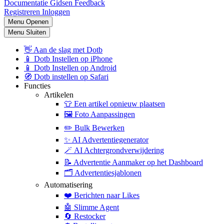
Documentatie
Gidsen
Feedback
Registreren
Inloggen
Menu Openen
Menu Sluiten
👋
Aan de slag met Dotb
📱
Dotb Instellen op iPhone
📱
Dotb Instellen op Android
🧭
Dotb instellen op Safari
Functies
Artikelen
👕
Een artikel opnieuw plaatsen
🖼️
Foto Aanpassingen
✏️
Bulk Bewerken
✨
AI Advertentiegenerator
🪄
AI Achtergrondverwijdering
📝
Advertentie Aanmaker op het Dashboard
🗂️
Advertentiesjablonen
Automatisering
❤️
Berichten naar Likes
🤖
Slimme Agent
🔄
Restocker