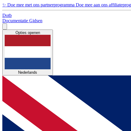
✨
Doe mee met ons partnerprogramma
Doe mee aan ons affiliatepr
Dotb
Documentatie
Gidsen
Opties openen
Nederlands