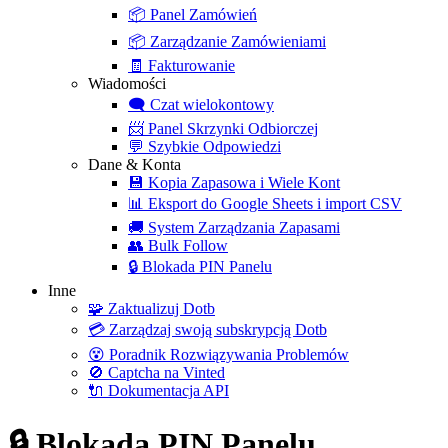
📦
Panel Zamówień
📦
Zarządzanie Zamówieniami
🧾
Fakturowanie
Wiadomości
🗨️
Czat wielokontowy
📨
Panel Skrzynki Odbiorczej
💬
Szybkie Odpowiedzi
Dane & Konta
💾
Kopia Zapasowa i Wiele Kont
📊
Eksport do Google Sheets i import CSV
🚚
System Zarządzania Zapasami
👥
Bulk Follow
🔒
Blokada PIN Panelu
Inne
🧩
Zaktualizuj Dotb
💳
Zarządzaj swoją subskrypcją Dotb
😵
Poradnik Rozwiązywania Problemów
🚫
Captcha na Vinted
🔌
Dokumentacja API
🔒 Blokada PIN Panelu