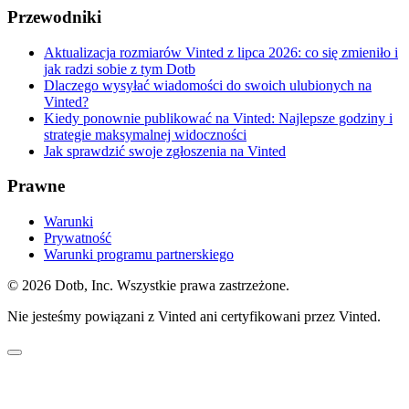
Przewodniki
Aktualizacja rozmiarów Vinted z lipca 2026: co się zmieniło i
jak radzi sobie z tym Dotb
Dlaczego wysyłać wiadomości do swoich ulubionych na
Vinted?
Kiedy ponownie publikować na Vinted: Najlepsze godziny i
strategie maksymalnej widoczności
Jak sprawdzić swoje zgłoszenia na Vinted
Prawne
Warunki
Prywatność
Warunki programu partnerskiego
© 2026 Dotb, Inc. Wszystkie prawa zastrzeżone.
Nie jesteśmy powiązani z Vinted ani certyfikowani przez Vinted.