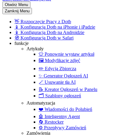
Otwórz Menu
Zamknij Menu
👋
Rozpoczęcie Pracy z Dotb
📱
Konfiguracja Dotb na iPhonie i iPadzie
📱
Konfiguracja Dotb na Androidzie
🧭
Konfiguracja Dotb w Safari
funkcje
Artykuły
👕
Ponownie wystaw artykuł
🖼️
Modyfikacje zdjęć
✏️
Edycja Zbiorcza
✨
Generator Ogłoszeń AI
🪄
Usuwanie tła AI
📝
Kreator Ogłoszeń w Panelu
🗂️
Szablony ogłoszeń
Automatyzacja
❤️
Wiadomości do Polubień
🤖
Inteligentny Agent
🔄
Restocker
⚙️
Przepływy Zamówień
Zamówienia