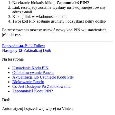
Na ekranie blokady kliknij
Zapomniałeś PIN?
Link resetujący zostanie wysłany na Twój zarejestrowany
adres e-mail
Kliknij link w wiadomości e-mail
Twój kod PIN zostanie usunięty i odzyskasz pełny dostęp
Po zresetowaniu możesz ustawić nowy kod PIN w ustawieniach,
jeśli chcesz.
Poprzedni
👥 Bulk Follow
Następny
🧩 Zaktualizuj Dotb
Na tej stronie
Ustawianie Kodu PIN
Odblokowywanie Panelu
Aktualizacja lub Usunięcie Kodu PIN
Blokowanie Panelu
Co Jest Dostępne Po Zablokowaniu
Zapomniałeś Kodu PIN?
Dotb
Automatyzuj i sprzedawaj więcej na Vinted