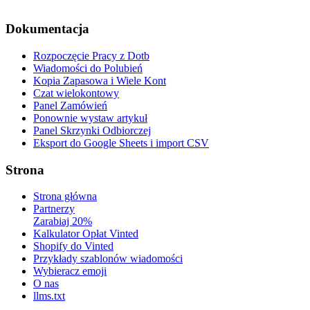
Dokumentacja
Rozpoczęcie Pracy z Dotb
Wiadomości do Polubień
Kopia Zapasowa i Wiele Kont
Czat wielokontowy
Panel Zamówień
Ponownie wystaw artykuł
Panel Skrzynki Odbiorczej
Eksport do Google Sheets i import CSV
Strona
Strona główna
Partnerzy
Zarabiaj 20%
Kalkulator Opłat Vinted
Shopify do Vinted
Przykłady szablonów wiadomości
Wybieracz emoji
O nas
llms.txt