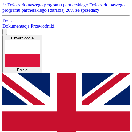
✨
Dołącz do naszego programu partnerskiego
Dołącz do naszego
programu partnerskiego i zarabiaj 20% ze sprzedaży!
Dotb
Dokumentacja
Przewodniki
Otwórz opcje
Polski