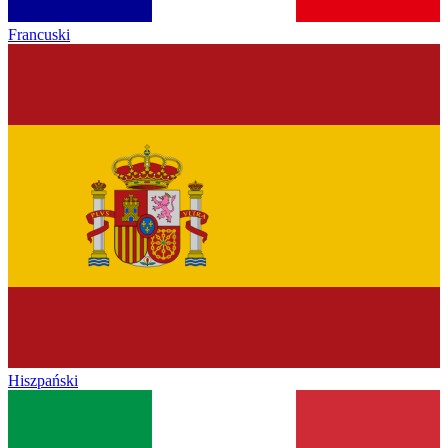
Francuski
Hiszpański