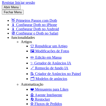
Registar
Iniciar sessão
Abrir Menu
Fechar Menu
👋
Primeiros Passos com Dotb
📱
Configurar Dotb no iPhone
📱
Configurar Dotb no Android
🧭
Configurar o Dotb no Safari
funcionalidades
Artigos
👕
Republicar um Artigo
🖼️
Modificações de Fotos
✏️
Edição em Massa
✨
Gerador de Anúncios IA
🪄
Remoção de fundo IA
📝
Criador de Anúncios no Painel
🗂️
Modelos de anúncios
Automatização
❤️
Mensagens para Likes
🤖
Agente Inteligente
🔄
Restocker
⚙️
Fluxos de Pedidos