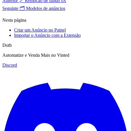
Anterior
🪄 Remoção de fundo IA
Seguinte
🗂️ Modelos de anúncios
Nesta página
Criar um Anúncio no Painel
Importar o Anúncio com a Extensão
Dotb
Automatize e Venda Mais no Vinted
Discord