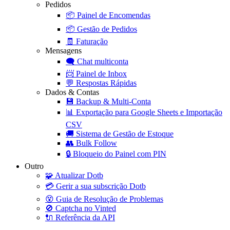
Pedidos
📦
Painel de Encomendas
📦
Gestão de Pedidos
🧾
Faturação
Mensagens
🗨️
Chat multiconta
📨
Painel de Inbox
💬
Respostas Rápidas
Dados & Contas
💾
Backup & Multi-Conta
📊
Exportação para Google Sheets e Importação
CSV
🚚
Sistema de Gestão de Estoque
👥
Bulk Follow
🔒
Bloqueio do Painel com PIN
Outro
🧩
Atualizar Dotb
💳
Gerir a sua subscrição Dotb
😵
Guia de Resolução de Problemas
🚫
Captcha no Vinted
🔌
Referência da API