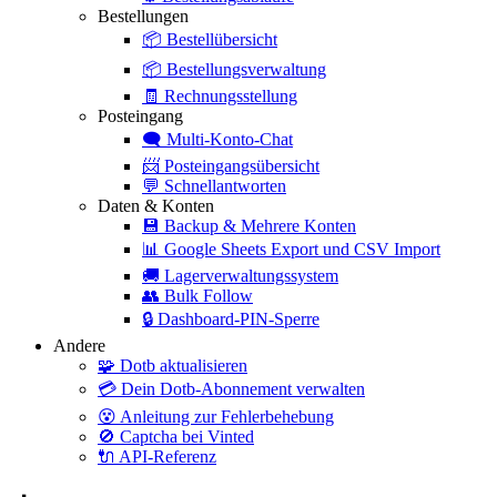
Bestellungen
📦
Bestellübersicht
📦
Bestellungsverwaltung
🧾
Rechnungsstellung
Posteingang
🗨️
Multi-Konto-Chat
📨
Posteingangsübersicht
💬
Schnellantworten
Daten & Konten
💾
Backup & Mehrere Konten
📊
Google Sheets Export und CSV Import
🚚
Lagerverwaltungssystem
👥
Bulk Follow
🔒
Dashboard-PIN-Sperre
Andere
🧩
Dotb aktualisieren
💳
Dein Dotb-Abonnement verwalten
😵
Anleitung zur Fehlerbehebung
🚫
Captcha bei Vinted
🔌
API-Referenz