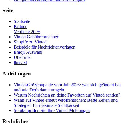
Seite
Startseite
Partner
Verdiene 20 %
Vinted Gebührenrechner
Shopify zu Vinted
Beispiele für Nachrichtenvorlagen
Emoji-Auswahl
Über uns
llms.txt
Anleitungen
Vinted-Größenupdate vom Juli 2026: was sich geändert hat
und wie Dotb damit umgeht
Warum Nachrichten an deine Favoriten auf Vinted senden?
Wann auf Vinted erneut veröffentlichen: Beste Zeiten und
Strategien für maximale Sichtbarkeit
So überprüfen Sie Ihre Vinted-Meldungen
Rechtliches