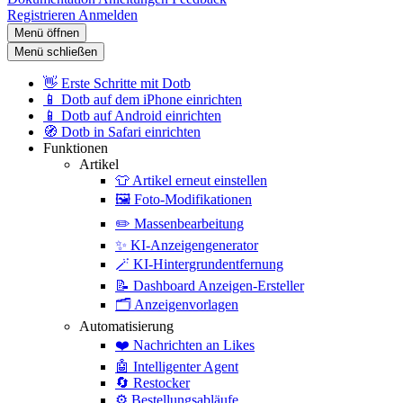
Registrieren
Anmelden
Menü öffnen
Menü schließen
👋
Erste Schritte mit Dotb
📱
Dotb auf dem iPhone einrichten
📱
Dotb auf Android einrichten
🧭
Dotb in Safari einrichten
Funktionen
Artikel
👕
Artikel erneut einstellen
🖼️
Foto-Modifikationen
✏️
Massenbearbeitung
✨
KI-Anzeigengenerator
🪄
KI-Hintergrundentfernung
📝
Dashboard Anzeigen-Ersteller
🗂️
Anzeigenvorlagen
Automatisierung
❤️
Nachrichten an Likes
🤖
Intelligenter Agent
🔄
Restocker
⚙️
Bestellungsabläufe