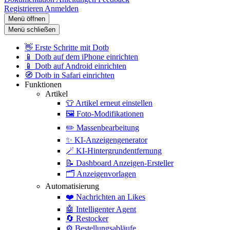
Registrieren
Anmelden
Menü öffnen
Menü schließen
👋
Erste Schritte mit Dotb
📱
Dotb auf dem iPhone einrichten
📱
Dotb auf Android einrichten
🧭
Dotb in Safari einrichten
Funktionen
Artikel
👕
Artikel erneut einstellen
🖼️
Foto-Modifikationen
✏️
Massenbearbeitung
✨
KI-Anzeigengenerator
🪄
KI-Hintergrundentfernung
📝
Dashboard Anzeigen-Ersteller
🗂️
Anzeigenvorlagen
Automatisierung
❤️
Nachrichten an Likes
🤖
Intelligenter Agent
🔄
Restocker
⚙️
Bestellungsabläufe