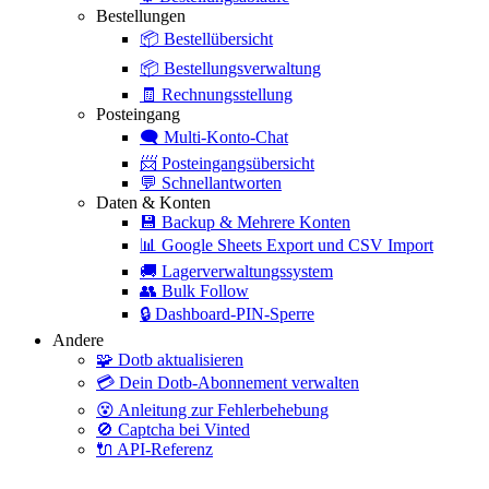
Bestellungen
📦
Bestellübersicht
📦
Bestellungsverwaltung
🧾
Rechnungsstellung
Posteingang
🗨️
Multi-Konto-Chat
📨
Posteingangsübersicht
💬
Schnellantworten
Daten & Konten
💾
Backup & Mehrere Konten
📊
Google Sheets Export und CSV Import
🚚
Lagerverwaltungssystem
👥
Bulk Follow
🔒
Dashboard-PIN-Sperre
Andere
🧩
Dotb aktualisieren
💳
Dein Dotb-Abonnement verwalten
😵
Anleitung zur Fehlerbehebung
🚫
Captcha bei Vinted
🔌
API-Referenz