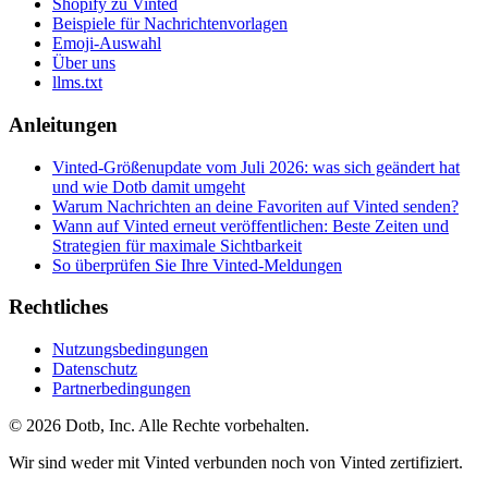
Shopify zu Vinted
Beispiele für Nachrichtenvorlagen
Emoji-Auswahl
Über uns
llms.txt
Anleitungen
Vinted-Größenupdate vom Juli 2026: was sich geändert hat
und wie Dotb damit umgeht
Warum Nachrichten an deine Favoriten auf Vinted senden?
Wann auf Vinted erneut veröffentlichen: Beste Zeiten und
Strategien für maximale Sichtbarkeit
So überprüfen Sie Ihre Vinted-Meldungen
Rechtliches
Nutzungsbedingungen
Datenschutz
Partnerbedingungen
© 2026 Dotb, Inc. Alle Rechte vorbehalten.
Wir sind weder mit Vinted verbunden noch von Vinted zertifiziert.