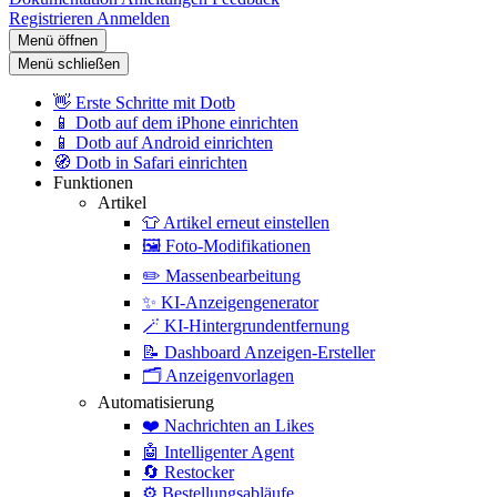
Registrieren
Anmelden
Menü öffnen
Menü schließen
👋
Erste Schritte mit Dotb
📱
Dotb auf dem iPhone einrichten
📱
Dotb auf Android einrichten
🧭
Dotb in Safari einrichten
Funktionen
Artikel
👕
Artikel erneut einstellen
🖼️
Foto-Modifikationen
✏️
Massenbearbeitung
✨
KI-Anzeigengenerator
🪄
KI-Hintergrundentfernung
📝
Dashboard Anzeigen-Ersteller
🗂️
Anzeigenvorlagen
Automatisierung
❤️
Nachrichten an Likes
🤖
Intelligenter Agent
🔄
Restocker
⚙️
Bestellungsabläufe