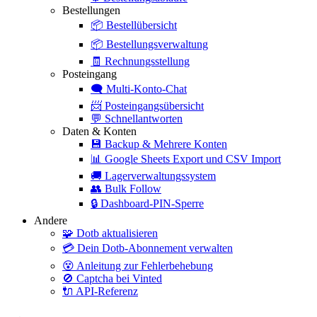
Bestellungen
📦
Bestellübersicht
📦
Bestellungsverwaltung
🧾
Rechnungsstellung
Posteingang
🗨️
Multi-Konto-Chat
📨
Posteingangsübersicht
💬
Schnellantworten
Daten & Konten
💾
Backup & Mehrere Konten
📊
Google Sheets Export und CSV Import
🚚
Lagerverwaltungssystem
👥
Bulk Follow
🔒
Dashboard-PIN-Sperre
Andere
🧩
Dotb aktualisieren
💳
Dein Dotb-Abonnement verwalten
😵
Anleitung zur Fehlerbehebung
🚫
Captcha bei Vinted
🔌
API-Referenz