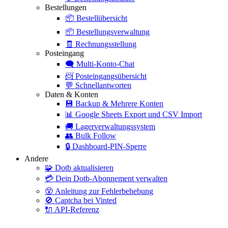
Bestellungen
📦
Bestellübersicht
📦
Bestellungsverwaltung
🧾
Rechnungsstellung
Posteingang
🗨️
Multi-Konto-Chat
📨
Posteingangsübersicht
💬
Schnellantworten
Daten & Konten
💾
Backup & Mehrere Konten
📊
Google Sheets Export und CSV Import
🚚
Lagerverwaltungssystem
👥
Bulk Follow
🔒
Dashboard-PIN-Sperre
Andere
🧩
Dotb aktualisieren
💳
Dein Dotb-Abonnement verwalten
😵
Anleitung zur Fehlerbehebung
🚫
Captcha bei Vinted
🔌
API-Referenz