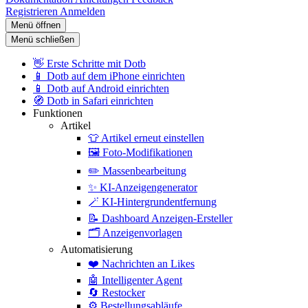
Registrieren
Anmelden
Menü öffnen
Menü schließen
👋
Erste Schritte mit Dotb
📱
Dotb auf dem iPhone einrichten
📱
Dotb auf Android einrichten
🧭
Dotb in Safari einrichten
Funktionen
Artikel
👕
Artikel erneut einstellen
🖼️
Foto-Modifikationen
✏️
Massenbearbeitung
✨
KI-Anzeigengenerator
🪄
KI-Hintergrundentfernung
📝
Dashboard Anzeigen-Ersteller
🗂️
Anzeigenvorlagen
Automatisierung
❤️
Nachrichten an Likes
🤖
Intelligenter Agent
🔄
Restocker
⚙️
Bestellungsabläufe