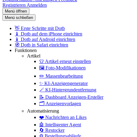
Registrieren
Anmelden
Menü öffnen
Menü schließen
👋
Erste Schritte mit Dotb
📱
Dotb auf dem iPhone einrichten
📱
Dotb auf Android einrichten
🧭
Dotb in Safari einrichten
Funktionen
Artikel
👕
Artikel erneut einstellen
🖼️
Foto-Modifikationen
✏️
Massenbearbeitung
✨
KI-Anzeigengenerator
🪄
KI-Hintergrundentfernung
📝
Dashboard Anzeigen-Ersteller
🗂️
Anzeigenvorlagen
Automatisierung
❤️
Nachrichten an Likes
🤖
Intelligenter Agent
🔄
Restocker
⚙️
Bestellungsabläufe