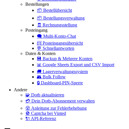
Bestellungen
📦
Bestellübersicht
📦
Bestellungsverwaltung
🧾
Rechnungsstellung
Posteingang
🗨️
Multi-Konto-Chat
📨
Posteingangsübersicht
💬
Schnellantworten
Daten & Konten
💾
Backup & Mehrere Konten
📊
Google Sheets Export und CSV Import
🚚
Lagerverwaltungssystem
👥
Bulk Follow
🔒
Dashboard-PIN-Sperre
Andere
🧩
Dotb aktualisieren
💳
Dein Dotb-Abonnement verwalten
😵
Anleitung zur Fehlerbehebung
🚫
Captcha bei Vinted
🔌
API-Referenz