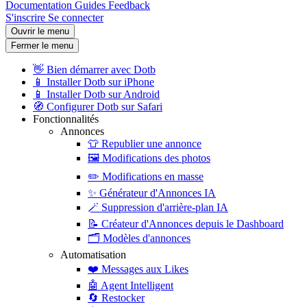
Documentation
Guides
Feedback
S'inscrire
Se connecter
Ouvrir le menu
Fermer le menu
👋
Bien démarrer avec Dotb
📱
Installer Dotb sur iPhone
📱
Installer Dotb sur Android
🧭
Configurer Dotb sur Safari
Fonctionnalités
Annonces
👕
Republier une annonce
🖼️
Modifications des photos
✏️
Modifications en masse
✨
Générateur d'Annonces IA
🪄
Suppression d'arrière-plan IA
📝
Créateur d'Annonces depuis le Dashboard
🗂️
Modèles d'annonces
Automatisation
❤️
Messages aux Likes
🤖
Agent Intelligent
🔄
Restocker