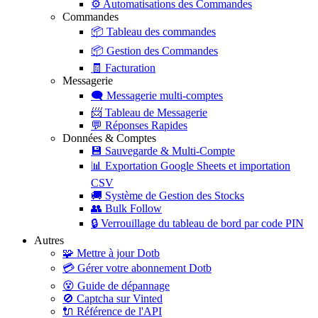
⚙️
Automatisations des Commandes
Commandes
📦
Tableau des commandes
📦
Gestion des Commandes
🧾
Facturation
Messagerie
🗨️
Messagerie multi-comptes
📨
Tableau de Messagerie
💬
Réponses Rapides
Données & Comptes
💾
Sauvegarde & Multi-Compte
📊
Exportation Google Sheets et importation
CSV
🚚
Système de Gestion des Stocks
👥
Bulk Follow
🔒
Verrouillage du tableau de bord par code PIN
Autres
🧩
Mettre à jour Dotb
💳
Gérer votre abonnement Dotb
😵
Guide de dépannage
🚫
Captcha sur Vinted
🔌
Référence de l'API