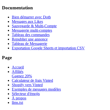
Documentation
Bien démarrer avec Dotb
Messages aux Likes
Sauvegarde & Multi-Compte
Messagerie multi-comptes
Tableau des commandes
Republier une annonce
Tableau de Messagerie
Exportation Google Sheets et importation CSV
Page
Accueil
Affiliés
Gagnez 20%
Calculateur de frais Vinted
Shopify vers Vinted
Exemples de messages modèles
Sélecteur d'émojis
À propos
llms.txt